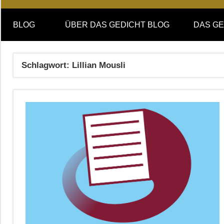
Online-
DAS
Forum
BLOG
ÜBER DAS GEDICHT BLOG
DAS GE
von
GEDICHT
DAS
GEDICHT.
blog
Schlagwort:
Lillian Mousli
Zeitschrift
für
Lyrik,
Essay
und
Kritik