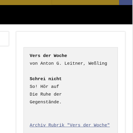
Suc
nach:
Vers der Woche
Schrei nicht
So! Hör auf

Die Ruhe der

Gegenstände.

Archiv Rubrik "Vers der Woche"