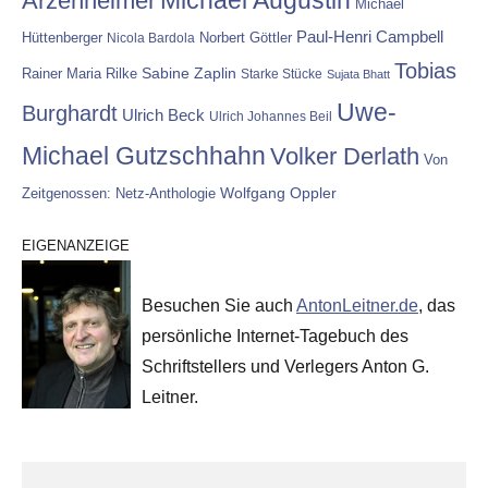
Arzenheimer
Michael
Paul-Henri Campbell
Hüttenberger
Nicola Bardola
Norbert Göttler
Tobias
Rainer Maria Rilke
Sabine Zaplin
Starke Stücke
Sujata Bhatt
Uwe-
Burghardt
Ulrich Beck
Ulrich Johannes Beil
Michael Gutzschhahn
Volker Derlath
Von
Wolfgang Oppler
Zeitgenossen: Netz-Anthologie
EIGENANZEIGE
Besuchen Sie auch
AntonLeitner.de
, das
persönliche Internet-Tagebuch des
Schriftstellers und Verlegers Anton G.
Leitner.