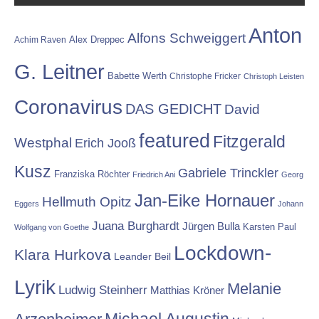
Anton
Alfons Schweiggert
Alex Dreppec
Achim Raven
G. Leitner
Babette Werth
Christophe Fricker
Christoph Leisten
Coronavirus
DAS GEDICHT
David
featured
Fitzgerald
Westphal
Erich Jooß
Kusz
Gabriele Trinckler
Franziska Röchter
Friedrich Ani
Georg
Jan-Eike Hornauer
Hellmuth Opitz
Eggers
Johann
Juana Burghardt
Jürgen Bulla
Karsten Paul
Wolfgang von Goethe
Lockdown-
Klara Hurkova
Leander Beil
Lyrik
Melanie
Ludwig Steinherr
Matthias Kröner
Michael Augustin