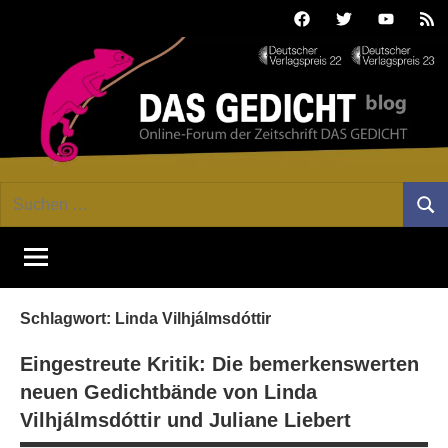
Zum
Facebook
Twitter
Youtube
Fee
Inhalt
springen
DAS
Online-
Suchen
Forum
Such
GEDICHT
nach:
von
DAS
blog
GEDICHT.
Zeitschrift
Schlagwort:
Linda Vilhjálmsdóttir
für
Lyrik,
Eingestreute Kritik: Die bemerkenswerten
Essay
neuen Gedichtbände von Linda
und
Vilhjálmsdóttir und Juliane Liebert
Kritik