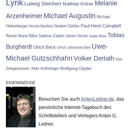
Lyrik
Melanie
Ludwig Steinherr
Matthias Kröner
Michael Augustin
Arzenheimer
Michael
Paul-Henri Campbell
Hüttenberger
Nicola Bardola
Norbert Göttler
Tobias
Rainer Maria Rilke
Sabine Zaplin
Starke Stücke
Sujata Bhatt
Uwe-
Burghardt
Ulrich Beck
Ulrich Johannes Beil
Michael Gutzschhahn
Volker Derlath
Von
Wolfgang Oppler
Zeitgenossen: Netz-Anthologie
EIGENANZEIGE
Besuchen Sie auch
AntonLeitner.de
, das
persönliche Internet-Tagebuch des
Schriftstellers und Verlegers Anton G.
Leitner.