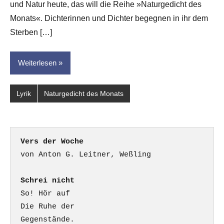
und Natur heute, das will die Reihe »Naturgedicht des
für
dasgedichtblog
Monats«. Dichterinnen und Dichter begegnen in ihr dem
Sterben […]
Weiterlesen
Lyrik
Naturgedicht des Monats
Vers der Woche
Schrei nicht
So! Hör auf

Die Ruhe der

Gegenstände.
