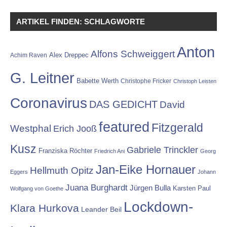
ARTIKEL FINDEN: SCHLAGWORTE
Anton
Alfons Schweiggert
Alex Dreppec
Achim Raven
G. Leitner
Babette Werth
Christophe Fricker
Christoph Leisten
Coronavirus
DAS GEDICHT
David
featured
Fitzgerald
Westphal
Erich Jooß
Kusz
Gabriele Trinckler
Franziska Röchter
Friedrich Ani
Georg
Jan-Eike Hornauer
Hellmuth Opitz
Eggers
Johann
Juana Burghardt
Jürgen Bulla
Karsten Paul
Wolfgang von Goethe
Lockdown-
Klara Hurkova
Leander Beil