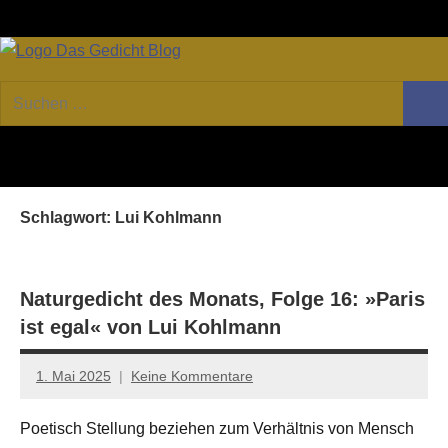
Zum
Facebook
Twitter
Youtube
Fee
Inhalt
springen
DAS
Online-
Suchen
Forum
Such
GEDICHT
nach:
von
DAS
blog
GEDICHT.
Zeitschrift
Schlagwort:
Lui Kohlmann
für
Lyrik,
Essay
und
Naturgedicht des Monats, Folge 16: »Paris
Kritik
ist egal« von Lui Kohlmann
1. Mai 2025
Keine Kommentare
Jan-
Eike
Poetisch Stellung beziehen zum Verhältnis von Mensch
Hornauer