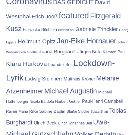
Coronavirus
DAS GEDICHT
David
featured
Fitzgerald
Westphal
Erich Jooß
Kusz
Gabriele Trinckler
Franziska Röchter
Friedrich Ani
Georg
Jan-Eike Hornauer
Hellmuth Opitz
Eggers
Johann
Juana Burghardt
Jürgen Bulla
Karsten Paul
Wolfgang von Goethe
Lockdown-
Klara Hurkova
Leander Beil
Lyrik
Melanie
Ludwig Steinherr
Matthias Kröner
Michael Augustin
Arzenheimer
Michael
Paul-Henri Campbell
Hüttenberger
Nicola Bardola
Norbert Göttler
Tobias
Rainer Maria Rilke
Sabine Zaplin
Starke Stücke
Sujata Bhatt
Uwe-
Burghardt
Ulrich Beck
Ulrich Johannes Beil
Michael Gutzschhahn
Volker Derlath