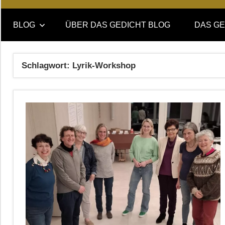
Online-
DAS
Forum
BLOG
ÜBER DAS GEDICHT BLOG
DAS GE
von
GEDICHT
DAS
GEDICHT.
blog
Schlagwort:
Lyrik-Workshop
Zeitschrift
für
Lyrik,
Essay
und
Kritik