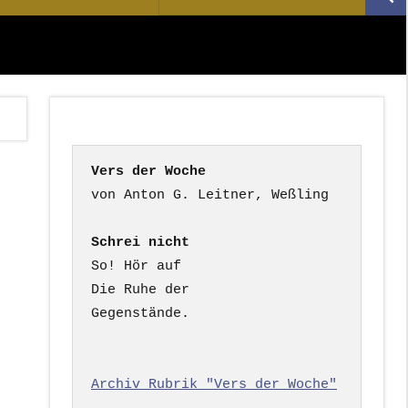
Suc
nach:
Vers der Woche
Schrei nicht
So! Hör auf

Die Ruhe der

Gegenstände.

Archiv Rubrik "Vers der Woche"