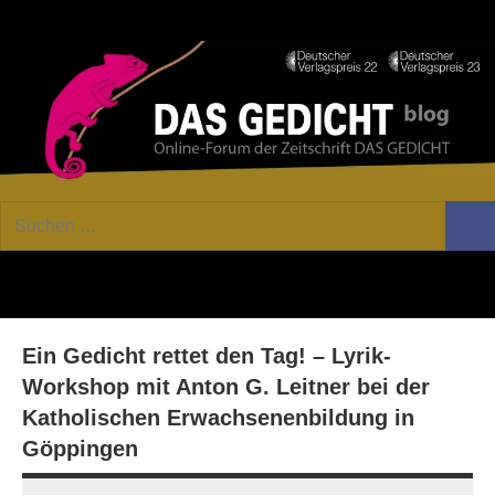
Zum
Facebook
Twitter
Youtube
Fee
Inhalt
springen
DAS
Online-
Suchen
Forum
Such
GEDICHT
nach:
von
DAS
blog
GEDICHT.
Zeitschrift
Ein Gedicht rettet den Tag! – Lyrik-
für
Lyrik,
Workshop mit Anton G. Leitner bei der
Essay
Katholischen Erwachsenenbildung in
und
Göppingen
Kritik