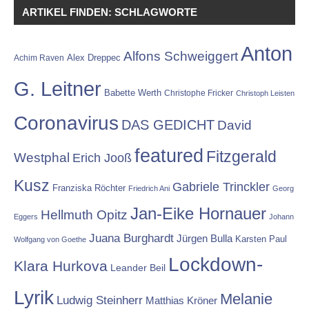
ARTIKEL FINDEN: SCHLAGWORTE
Anton
Alfons Schweiggert
Alex Dreppec
Achim Raven
G. Leitner
Babette Werth
Christophe Fricker
Christoph Leisten
Coronavirus
DAS GEDICHT
David
featured
Fitzgerald
Westphal
Erich Jooß
Kusz
Gabriele Trinckler
Franziska Röchter
Friedrich Ani
Georg
Jan-Eike Hornauer
Hellmuth Opitz
Eggers
Johann
Juana Burghardt
Jürgen Bulla
Karsten Paul
Wolfgang von Goethe
Lockdown-
Klara Hurkova
Leander Beil
Lyrik
Melanie
Ludwig Steinherr
Matthias Kröner