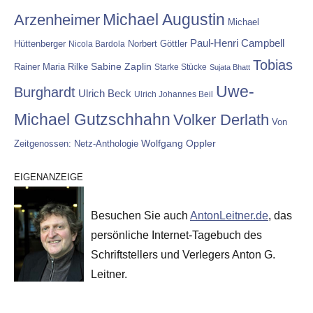
Michael Augustin
Arzenheimer
Michael
Paul-Henri Campbell
Hüttenberger
Nicola Bardola
Norbert Göttler
Tobias
Rainer Maria Rilke
Sabine Zaplin
Starke Stücke
Sujata Bhatt
Uwe-
Burghardt
Ulrich Beck
Ulrich Johannes Beil
Michael Gutzschhahn
Volker Derlath
Von
Wolfgang Oppler
Zeitgenossen: Netz-Anthologie
EIGENANZEIGE
Besuchen Sie auch
AntonLeitner.de
, das
persönliche Internet-Tagebuch des
Schriftstellers und Verlegers Anton G.
Leitner.