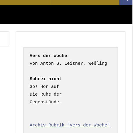
Suc
nach:
Vers der Woche
Schrei nicht
So! Hör auf

Die Ruhe der

Gegenstände.

Archiv Rubrik "Vers der Woche"