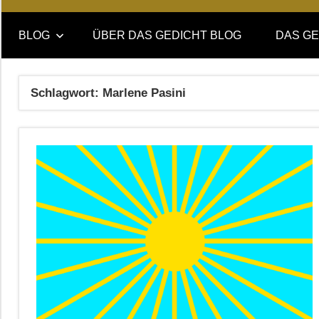
Online-
DAS
Forum
BLOG
ÜBER DAS GEDICHT BLOG
DAS GE
von
GEDICHT
DAS
GEDICHT.
blog
Schlagwort:
Marlene Pasini
Zeitschrift
für
Lyrik,
Essay
und
Kritik