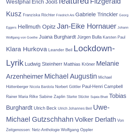
featured
Fitzgerald
Westphal
Erich Jooß
Kusz
Gabriele Trinckler
Franziska Röchter
Friedrich Ani
Georg
Jan-Eike Hornauer
Hellmuth Opitz
Eggers
Johann
Juana Burghardt
Jürgen Bulla
Karsten Paul
Wolfgang von Goethe
Lockdown-
Klara Hurkova
Leander Beil
Lyrik
Melanie
Ludwig Steinherr
Matthias Kröner
Michael Augustin
Arzenheimer
Michael
Paul-Henri Campbell
Hüttenberger
Nicola Bardola
Norbert Göttler
Tobias
Rainer Maria Rilke
Sabine Zaplin
Starke Stücke
Sujata Bhatt
Uwe-
Burghardt
Ulrich Beck
Ulrich Johannes Beil
Michael Gutzschhahn
Volker Derlath
Von
Wolfgang Oppler
Zeitgenossen: Netz-Anthologie