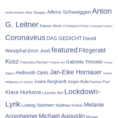
Anton
Alfons Schweiggert
Alex Dreppec
Achim Raven
G. Leitner
Babette Werth
Christophe Fricker
Christoph Leisten
Coronavirus
DAS GEDICHT
David
featured
Fitzgerald
Westphal
Erich Jooß
Kusz
Gabriele Trinckler
Franziska Röchter
Friedrich Ani
Georg
Jan-Eike Hornauer
Hellmuth Opitz
Eggers
Johann
Juana Burghardt
Jürgen Bulla
Karsten Paul
Wolfgang von Goethe
Lockdown-
Klara Hurkova
Leander Beil
Lyrik
Melanie
Ludwig Steinherr
Matthias Kröner
Michael Augustin
Arzenheimer
Michael