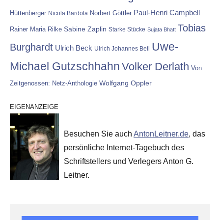
Paul-Henri Campbell
Hüttenberger
Nicola Bardola
Norbert Göttler
Tobias
Rainer Maria Rilke
Sabine Zaplin
Starke Stücke
Sujata Bhatt
Uwe-
Burghardt
Ulrich Beck
Ulrich Johannes Beil
Michael Gutzschhahn
Volker Derlath
Von
Wolfgang Oppler
Zeitgenossen: Netz-Anthologie
EIGENANZEIGE
Besuchen Sie auch
AntonLeitner.de
, das
persönliche Internet-Tagebuch des
Schriftstellers und Verlegers Anton G.
Leitner.