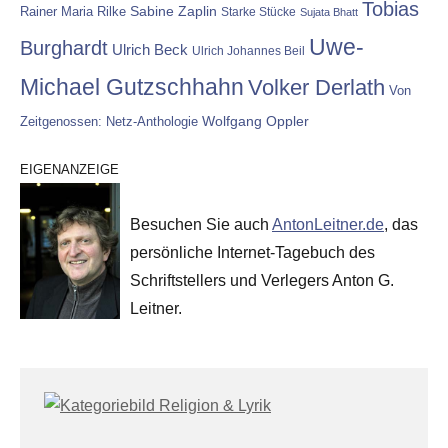
Tobias
Rainer Maria Rilke
Sabine Zaplin
Starke Stücke
Sujata Bhatt
Uwe-
Burghardt
Ulrich Beck
Ulrich Johannes Beil
Michael Gutzschhahn
Volker Derlath
Von
Wolfgang Oppler
Zeitgenossen: Netz-Anthologie
EIGENANZEIGE
Besuchen Sie auch
AntonLeitner.de
, das
persönliche Internet-Tagebuch des
Schriftstellers und Verlegers Anton G.
Leitner.