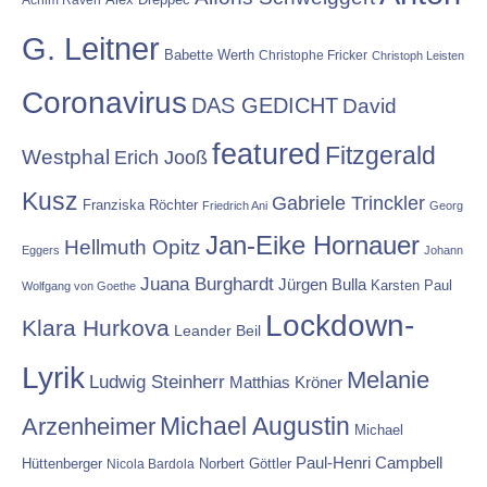
G. Leitner
Babette Werth
Christophe Fricker
Christoph Leisten
Coronavirus
DAS GEDICHT
David
featured
Fitzgerald
Westphal
Erich Jooß
Kusz
Gabriele Trinckler
Franziska Röchter
Friedrich Ani
Georg
Jan-Eike Hornauer
Hellmuth Opitz
Eggers
Johann
Juana Burghardt
Jürgen Bulla
Karsten Paul
Wolfgang von Goethe
Lockdown-
Klara Hurkova
Leander Beil
Lyrik
Melanie
Ludwig Steinherr
Matthias Kröner
Michael Augustin
Arzenheimer
Michael
Paul-Henri Campbell
Hüttenberger
Nicola Bardola
Norbert Göttler