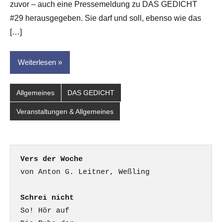
zuvor – auch eine Pressemeldung zu DAS GEDICHT
für
dasgedichtblog
#29 herausgegeben. Sie darf und soll, ebenso wie das
[…]
Weiterlesen
Allgemeines
DAS GEDICHT
Veranstaltungen & Allgemeines
Vers der Woche
Schrei nicht
So! Hör auf
