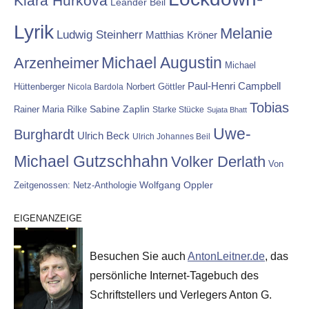
Klara Hurkova
Leander Beil
Lyrik
Melanie
Ludwig Steinherr
Matthias Kröner
Michael Augustin
Arzenheimer
Michael
Paul-Henri Campbell
Hüttenberger
Nicola Bardola
Norbert Göttler
Tobias
Rainer Maria Rilke
Sabine Zaplin
Starke Stücke
Sujata Bhatt
Uwe-
Burghardt
Ulrich Beck
Ulrich Johannes Beil
Michael Gutzschhahn
Volker Derlath
Von
Wolfgang Oppler
Zeitgenossen: Netz-Anthologie
EIGENANZEIGE
Besuchen Sie auch
AntonLeitner.de
, das
persönliche Internet-Tagebuch des
Schriftstellers und Verlegers Anton G.