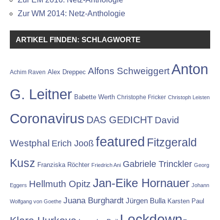
Zur WM 2014: Netz-Anthologie
ARTIKEL FINDEN: SCHLAGWORTE
Anton
Alfons Schweiggert
Alex Dreppec
Achim Raven
G. Leitner
Babette Werth
Christophe Fricker
Christoph Leisten
Coronavirus
DAS GEDICHT
David
featured
Fitzgerald
Westphal
Erich Jooß
Kusz
Gabriele Trinckler
Franziska Röchter
Friedrich Ani
Georg
Jan-Eike Hornauer
Hellmuth Opitz
Eggers
Johann
Juana Burghardt
Jürgen Bulla
Karsten Paul
Wolfgang von Goethe
Lockdown-