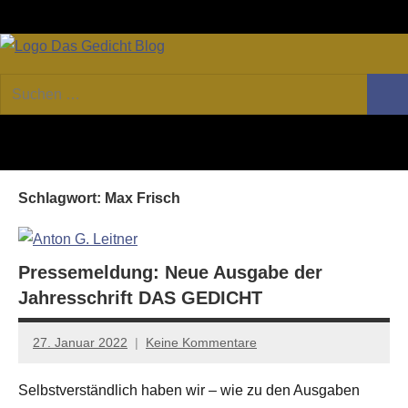
Zum
Facebook
Twitter
Youtube
Fee
Inhalt
springen
DAS
Online-
Suchen
Forum
Such
GEDICHT
nach:
von
DAS
blog
GEDICHT.
Zeitschrift
Schlagwort:
Max Frisch
für
Lyrik,
Essay
und
Pressemeldung: Neue Ausgabe der
Kritik
Jahresschrift DAS GEDICHT
27. Januar 2022
Keine Kommentare
Jan-
Eike
Selbstverständlich haben wir – wie zu den Ausgaben
Hornauer