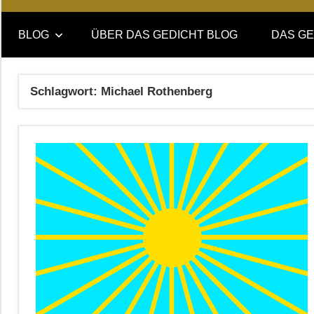
Online-
DAS
Forum
BLOG
ÜBER DAS GEDICHT BLOG
DAS GE
von
GEDICHT
DAS
GEDICHT.
blog
Schlagwort:
Michael Rothenberg
Zeitschrift
für
Lyrik,
Essay
und
Kritik