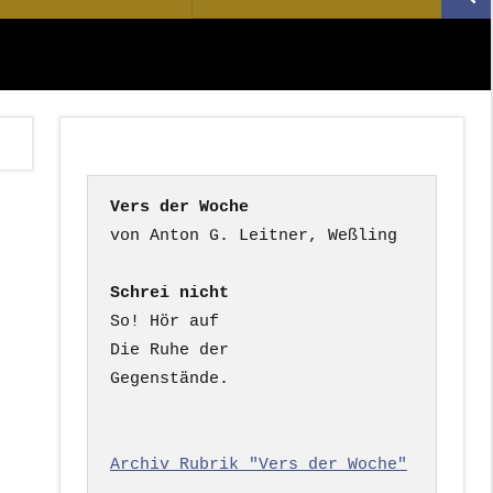
Suc
nach:
Vers der Woche
Schrei nicht
So! Hör auf

Die Ruhe der

Gegenstände.

Archiv Rubrik "Vers der Woche"