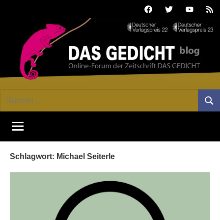
Zum
Facebook
Twitter
Youtube
Fee
Inhalt
springen
DAS
Online-
Suchen
Forum
Such
GEDICHT
nach:
von
DAS
blog
GEDICHT.
Zeitschrift
Schlagwort:
Michael Seiterle
für
Lyrik,
Essay
und
Kritik