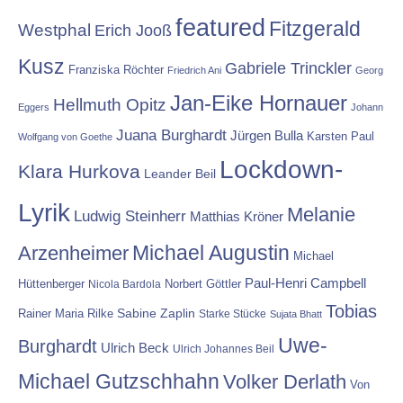
featured
Fitzgerald
Westphal
Erich Jooß
Kusz
Gabriele Trinckler
Franziska Röchter
Friedrich Ani
Georg
Jan-Eike Hornauer
Hellmuth Opitz
Eggers
Johann
Juana Burghardt
Jürgen Bulla
Karsten Paul
Wolfgang von Goethe
Lockdown-
Klara Hurkova
Leander Beil
Lyrik
Melanie
Ludwig Steinherr
Matthias Kröner
Michael Augustin
Arzenheimer
Michael
Paul-Henri Campbell
Hüttenberger
Nicola Bardola
Norbert Göttler
Tobias
Rainer Maria Rilke
Sabine Zaplin
Starke Stücke
Sujata Bhatt
Uwe-
Burghardt
Ulrich Beck
Ulrich Johannes Beil
Michael Gutzschhahn
Volker Derlath
Von