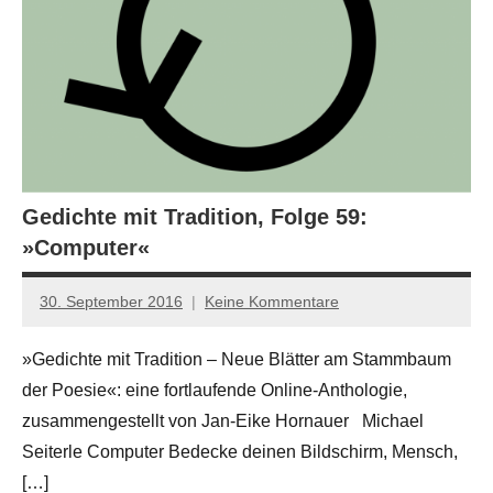
Gedichte mit Tradition, Folge 59:
»Computer«
30. September 2016
Keine Kommentare
Jan-
Eike
»Gedichte mit Tradition – Neue Blätter am Stammbaum
Hornauer
der Poesie«: eine fortlaufende Online-Anthologie,
für
dasgedichtblog
zusammengestellt von Jan-Eike Hornauer Michael
Seiterle Computer Bedecke deinen Bildschirm, Mensch,
[…]