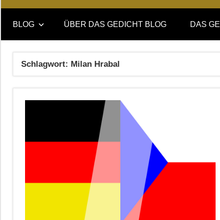
Online-
DAS
Forum
BLOG
ÜBER DAS GEDICHT BLOG
DAS GE
von
GEDICHT
DAS
GEDICHT.
blog
Schlagwort:
Milan Hrabal
Zeitschrift
für
Lyrik,
Essay
und
Kritik