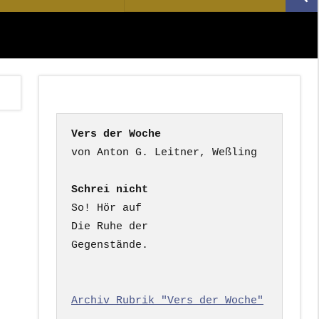
Suc
nach:
Vers der Woche
Schrei nicht
So! Hör auf

Die Ruhe der

Gegenstände.

Archiv Rubrik "Vers der Woche"