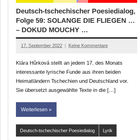
Deutsch-tschechischer Poesiedialog,
Folge 59: SOLANGE DIE FLIEGEN …
– DOKUD MOUCHY …
17. September 2022
Keine Kommentare
Anton
G.
Klára Hůrková stellt an jedem 17. des Monats
Leitner
interessante lyrische Funde aus ihren beiden
Heimatländern Tschechien und Deutschland vor.
Sie übersetzt ausgewählte Texte in die […]
Weiterlesen
Deutsch-tschechischer Poesiedialog
Lyrik