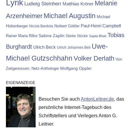
Lyrik
Melanie
Ludwig Steinherr
Matthias Kröner
Michael Augustin
Arzenheimer
Michael
Paul-Henri Campbell
Hüttenberger
Nicola Bardola
Norbert Göttler
Tobias
Rainer Maria Rilke
Sabine Zaplin
Starke Stücke
Sujata Bhatt
Uwe-
Burghardt
Ulrich Beck
Ulrich Johannes Beil
Michael Gutzschhahn
Volker Derlath
Von
Wolfgang Oppler
Zeitgenossen: Netz-Anthologie
EIGENANZEIGE
Besuchen Sie auch
AntonLeitner.de
, das
persönliche Internet-Tagebuch des
Schriftstellers und Verlegers Anton G.
Leitner.