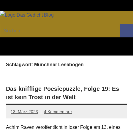
Zum
Facebook
Twitter
Youtube
Fee
Inhalt
springen
DAS
Online-
Suchen
Forum
Such
GEDICHT
nach:
von
DAS
blog
GEDICHT.
Zeitschrift
Schlagwort:
Münchner Lesebogen
für
Lyrik,
Essay
und
Das knifflige Poesiepuzzle, Folge 19: Es
Kritik
ist kein Trost in der Welt
13. März 2023
4 Kommentare
Anton
G.
Achim Raven veröffentlicht in loser Folge am 13. eines
Leitner