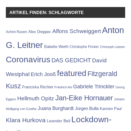
ARTIKEL FINDEN: SCHLAGWORTE
Anton
Alfons Schweiggert
Alex Dreppec
Achim Raven
G. Leitner
Babette Werth
Christophe Fricker
Christoph Leisten
Coronavirus
DAS GEDICHT
David
featured
Fitzgerald
Westphal
Erich Jooß
Kusz
Gabriele Trinckler
Franziska Röchter
Friedrich Ani
Georg
Jan-Eike Hornauer
Hellmuth Opitz
Eggers
Johann
Juana Burghardt
Jürgen Bulla
Karsten Paul
Wolfgang von Goethe
Lockdown-
Klara Hurkova
Leander Beil