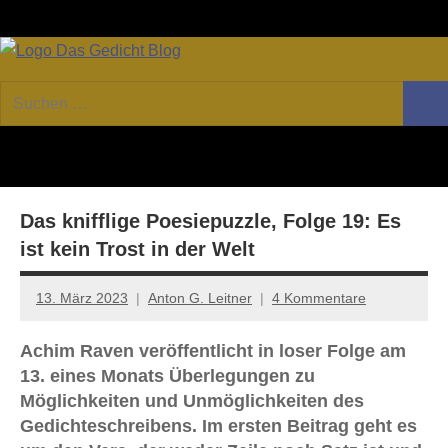
Zum
Facebook
Twitter
Youtube
Fee
Inhalt
springen
DAS
Online-
Suchen
Forum
Such
GEDICHT
nach:
von
DAS
blog
GEDICHT.
Zeitschrift
Das knifflige Poesiepuzzle, Folge 19: Es
für
Lyrik,
ist kein Trost in der Welt
Essay
und
13. März 2023
Anton G. Leitner
4 Kommentare
Kritik
Achim Raven veröffentlicht in loser Folge am
13. eines Monats Überlegungen zu
Möglichkeiten und Unmöglichkeiten des
Gedichteschreibens. Im ersten Beitrag geht es