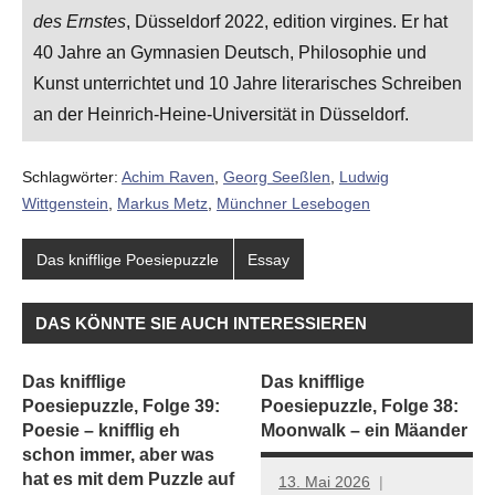
des Ernstes
, Düsseldorf 2022, edition virgines. Er hat
40 Jahre an Gymnasien Deutsch, Philosophie und
Kunst unterrichtet und 10 Jahre literarisches Schreiben
an der Heinrich-Heine-Universität in Düsseldorf.
Schlagwörter:
Achim Raven
,
Georg Seeßlen
,
Ludwig
Wittgenstein
,
Markus Metz
,
Münchner Lesebogen
Das knifflige Poesiepuzzle
Essay
DAS KÖNNTE SIE AUCH INTERESSIEREN
Das knifflige
Das knifflige
Poesiepuzzle, Folge 39:
Poesiepuzzle, Folge 38:
Poesie – knifflig eh
Moonwalk – ein Mäander
schon immer, aber was
hat es mit dem Puzzle auf
13. Mai 2026