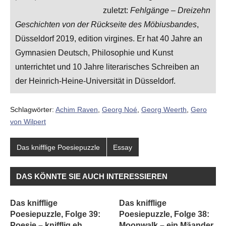
zuletzt:
Fehlgänge – Dreizehn
Geschichten von der Rückseite des Möbiusbandes
,
Düsseldorf 2019, edition virgines. Er hat 40 Jahre an
Gymnasien Deutsch, Philosophie und Kunst
unterrichtet und 10 Jahre literarisches Schreiben an
der Heinrich-Heine-Universität in Düsseldorf.
Schlagwörter:
Achim Raven
,
Georg Noé
,
Georg Weerth
,
Gero
von Wilpert
Das knifflige Poesiepuzzle
Essay
DAS KÖNNTE SIE AUCH INTERESSIEREN
Das knifflige
Das knifflige
Poesiepuzzle, Folge 39:
Poesiepuzzle, Folge 38:
Poesie – knifflig eh
Moonwalk – ein Mäander