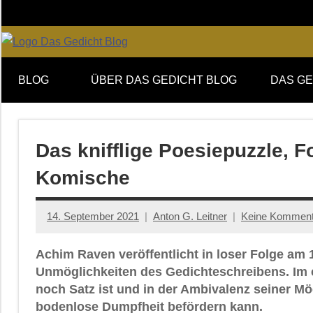
Zum
Inhalt
springen
Online-
DAS
Forum
BLOG
ÜBER DAS GEDICHT BLOG
DAS GE
von
GEDICHT
DAS
GEDICHT.
blog
Zeitschrift
Das knifflige Poesiepuzzle, F
für
Komische
Lyrik,
Essay
und
14. September 2021
Anton G. Leitner
Keine Komment
Kritik
Achim Raven veröffentlicht in loser Folge am
Unmöglichkeiten des Gedichteschreibens. Im e
noch Satz ist und in der Ambivalenz seiner M
bodenlose Dumpfheit befördern kann.