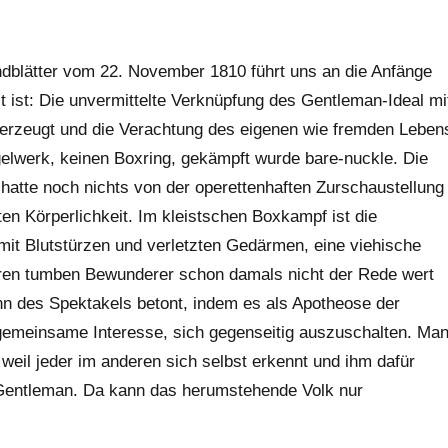
ndblätter vom 22. November 1810 führt uns an die Anfänge
lt ist: Die unvermittelte Verknüpfung des Gentleman-Ideal mi
rzeugt und die Verachtung des eigenen wie fremden Leben
elwerk, keinen Boxring, gekämpft wurde bare-nuckle. Die
 hatte noch nichts von der operettenhaften Zurschaustellung
rten Körperlichkeit. Im kleistschen Boxkampf ist die
 mit Blutstürzen und verletzten Gedärmen, eine viehische
ren tumben Bewunderer schon damals nicht der Rede wert
inn des Spektakels betont, indem es als Apotheose der
s gemeinsame Interesse, sich gegenseitig auszuschalten. Ma
weil jeder im anderen sich selbst erkennt und ihm dafür
h Gentleman. Da kann das herumstehende Volk nur