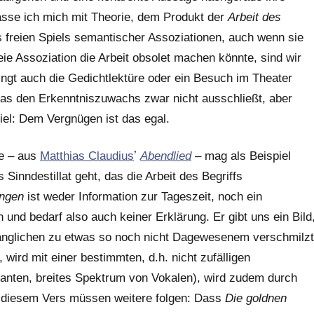
fasse ich mich mit Theorie, dem Produkt der
Arbeit des
 freien Spiels semantischer Assoziationen, auch wenn sie
ie Assoziation die Arbeit obsolet machen könnte, sind wir
ringt auch die Gedichtlektüre oder ein Besuch im Theater
s den Erkenntniszuwachs zwar nicht ausschließt, aber
piel: Dem Vergnügen ist das egal.
he – aus
Matthias Claudius
ʼ
Abendlied
– mag als Beispiel
 Sinndestillat geht, das die Arbeit des Begriffs
angen
ist weder Information zur Tageszeit, noch ein
n und bedarf also auch keiner Erklärung. Er gibt uns ein Bild
langlichen zu etwas so noch nicht Dagewesenem verschmilzt
 wird mit einer bestimmten, d.h. nicht zufälligen
nanten, breites Spektrum von Vokalen), wird zudem durch
: diesem Vers müssen weitere folgen: Dass
Die goldnen