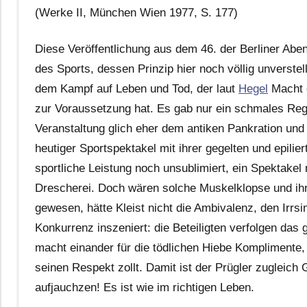
(Werke II, München Wien 1977, S. 177)
Diese Veröffentlichung aus dem 46. der Berliner Abe
des Sports, dessen Prinzip hier noch völlig unverstel
dem Kampf auf Leben und Tod, der laut
Hegel
Macht e
zur Voraussetzung hat. Es gab nur ein schmales Reg
Veranstaltung glich eher dem antiken Pankration und
heutiger Sportspektakel mit ihrer gegelten und epilie
sportliche Leistung noch unsublimiert, ein Spektakel
Drescherei. Doch wären solche Muskelklopse und ih
gewesen, hätte Kleist nicht die Ambivalenz, den Irrs
Konkurrenz inszeniert: die Beteiligten verfolgen da
macht einander für die tödlichen Hiebe Komplimente, 
seinen Respekt zollt. Damit ist der Prügler zugleic
aufjauchzen! Es ist wie im richtigen Leben.