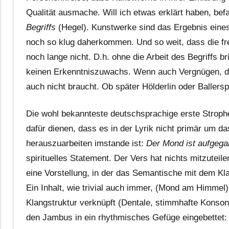
Qualität ausmache. Will ich etwas erklärt haben, be
Begriffs
(Hegel). Kunstwerke sind das Ergebnis eines
noch so klug daherkommen. Und so weit, dass die fre
noch lange nicht. D.h. ohne die Arbeit des Begriffs b
keinen Erkenntniszuwachs. Wenn auch Vergnügen, da
auch nicht braucht. Ob später Hölderlin oder Ballers
Die wohl bekannteste deutschsprachige erste Strop
dafür dienen, dass es in der Lyrik nicht primär um das
herauszuarbeiten imstande ist:
Der Mond ist aufgeg
spirituelles Statement. Der Vers hat nichts mitzuteile
eine Vorstellung, in der das Semantische mit dem K
Ein Inhalt, wie trivial auch immer, (Mond am Himmel),
Klangstruktur verknüpft (Dentale, stimmhafte Konso
den Jambus in ein rhythmisches Gefüge eingebettet