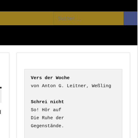
Facebook
Twitter
Youtube
Feed
Suchen
Suc
nach:
Vers der Woche
Schrei nicht
So! Hör auf

d
Die Ruhe der

Gegenstände.
