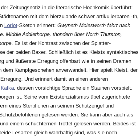
der Zeitungsnotiz in die literarische Hochkomik überführt:
Städtenamen mit dem hierzulande schwer artikulierbaren -th
en
Loriot
-Sketch erinnert:
Gwyneth Molesworth fährt nach
e. Middle Addlethorpe, thondern über North Thurston,
horpe
. Es ist der Kontrast zwischen der Splatter-
e der beiden Baxer. Schließlich ist es Kleists syntaktische
ung und äußerste Erregung offenbart wie in seinen Dramen
 dem Kampfgeschehen anverwandelt. Hier spielt Kleist, der
Erregung. Und erinnert damit an einen anderen
 Kafka
, dessen vorsichtige Sprache ein Staunen vorspielt,
borgen ist. Seine vom Existenzialismus übel zugerichtete
tern eines Sterblichen an seinem Schutzengel und
 Schutzbefohlenen gelesen werden. Sie kann aber auch als
und einem schüchternen Trottel gelesen werden. Beides ist
beide Lesarten gleich wahrhaftig sind, was sie noch