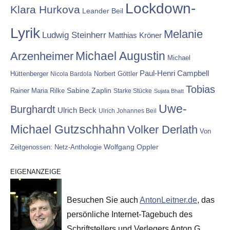
Lockdown-
Klara Hurkova
Leander Beil
Lyrik
Melanie
Ludwig Steinherr
Matthias Kröner
Michael Augustin
Arzenheimer
Michael
Paul-Henri Campbell
Hüttenberger
Nicola Bardola
Norbert Göttler
Tobias
Rainer Maria Rilke
Sabine Zaplin
Starke Stücke
Sujata Bhatt
Uwe-
Burghardt
Ulrich Beck
Ulrich Johannes Beil
Michael Gutzschhahn
Volker Derlath
Von
Wolfgang Oppler
Zeitgenossen: Netz-Anthologie
EIGENANZEIGE
Besuchen Sie auch
AntonLeitner.de
, das
persönliche Internet-Tagebuch des
Schriftstellers und Verlegers Anton G.