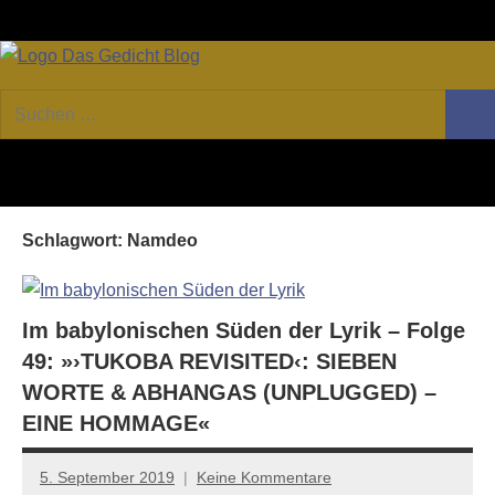
Zum
Facebook
Twitter
Youtube
Fee
Inhalt
springen
DAS
Online-
Suchen
Forum
Such
GEDICHT
nach:
von
DAS
blog
GEDICHT.
Zeitschrift
Schlagwort:
Namdeo
für
Lyrik,
Essay
und
Im babylonischen Süden der Lyrik – Folge
Kritik
49: »›TUKOBA REVISITED‹: SIEBEN
WORTE & ABHANGAS (UNPLUGGED) –
EINE HOMMAGE«
5. September 2019
Keine Kommentare
Anton