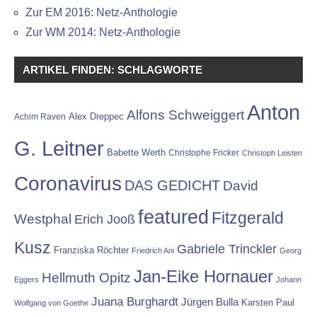
Zur EM 2016: Netz-Anthologie
Zur WM 2014: Netz-Anthologie
ARTIKEL FINDEN: SCHLAGWORTE
Anton
Alfons Schweiggert
Alex Dreppec
Achim Raven
G. Leitner
Babette Werth
Christophe Fricker
Christoph Leisten
Coronavirus
DAS GEDICHT
David
featured
Fitzgerald
Westphal
Erich Jooß
Kusz
Gabriele Trinckler
Franziska Röchter
Friedrich Ani
Georg
Jan-Eike Hornauer
Hellmuth Opitz
Eggers
Johann
Juana Burghardt
Jürgen Bulla
Karsten Paul
Wolfgang von Goethe