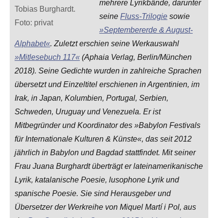
mehrere Lyrikbände, darunter
Tobias Burghardt.
seine
Fluss-Trilogie
sowie
Foto: privat
»Septembererde & August-
Alphabet«
. Zuletzt erschien seine Werkauswahl
»Mitlesebuch 117«
(Aphaia Verlag, Berlin/München
2018). Seine Gedichte wurden in zahlreiche Sprachen
übersetzt und Einzeltitel erschienen in Argentinien, im
Irak, in Japan, Kolumbien, Portugal, Serbien,
Schweden, Uruguay und Venezuela. Er ist
Mitbegründer und Koordinator des »Babylon Festivals
für Internationale Kulturen & Künste«, das seit 2012
jährlich in Babylon und Bagdad stattfindet. Mit seiner
Frau Juana Burghardt überträgt er lateinamerikanische
Lyrik, katalanische Poesie, lusophone Lyrik und
spanische Poesie. Sie sind Herausgeber und
Übersetzer der Werkreihe von Miquel Martí i Pol, aus