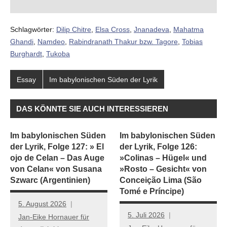
Schlagwörter:
Dilip Chitre
,
Elsa Cross
,
Jnanadeva
,
Mahatma
Ghandi
,
Namdeo
,
Rabindranath Thakur bzw. Tagore
,
Tobias
Burghardt
,
Tukoba
Essay
Im babylonischen Süden der Lyrik
DAS KÖNNTE SIE AUCH INTERESSIEREN
Im babylonischen Süden
Im babylonischen Süden
der Lyrik, Folge 127: » El
der Lyrik, Folge 126:
ojo de Celan – Das Auge
»Colinas – Hügel« und
von Celan« von Susana
»Rosto – Gesicht« von
Szwarc (Argentinien)
Conceição Lima (São
Tomé e Príncipe)
5. August 2026
5. Juli 2026
Jan-Eike Hornauer für