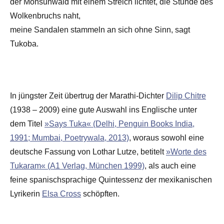
der Monsunwald mit einem Streich lichtet, die Stunde des
Wolkenbruchs naht,
meine Sandalen stammeln an sich ohne Sinn, sagt
Tukoba.
In jüngster Zeit übertrug der Marathi-Dichter
Dilip Chitre
(1938 – 2009) eine gute Auswahl ins Englische unter
dem Titel
»Says Tuka« (Delhi, Penguin Books India,
1991; Mumbai, Poetrywala, 2013)
, woraus sowohl eine
deutsche Fassung von Lothar Lutze, betitelt
»Worte des
Tukaram« (A1 Verlag, München 1999)
, als auch eine
feine spanischsprachige Quintessenz der mexikanischen
Lyrikerin
Elsa Cross
schöpften.