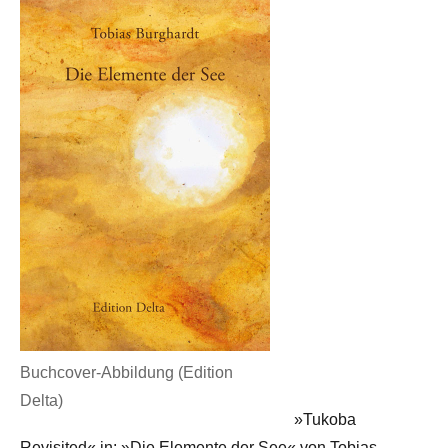
Buchcover-Abbildung (Edition
Delta)
»Tukoba
Revisited« in: »Die Elemente der See« von Tobias