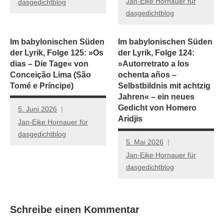
Jan-Eike Hornauer für
dasgedichtblog
dasgedichtblog
Im babylonischen Süden
Im babylonischen Süden
der Lyrik, Folge 125: »Os
der Lyrik, Folge 124:
dias – Die Tage« von
»Autorretrato a los
Conceição Lima (São
ochenta años –
Tomé e Príncipe)
Selbstbildnis mit achtzig
Jahren« – ein neues
Gedicht von Homero
5. Juni 2026
Aridjis
Jan-Eike Hornauer für
dasgedichtblog
5. Mai 2026
Jan-Eike Hornauer für
dasgedichtblog
Schreibe einen Kommentar