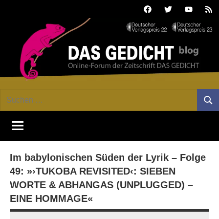
Zum
Facebook
Twitter
Youtube
Fee
Inhalt
springen
DAS
Online-
Suchen
Forum
Such
GEDICHT
nach:
von
DAS
blog
GEDICHT.
Zeitschrift
Im babylonischen Süden der Lyrik – Folge
für
Lyrik,
49: »›TUKOBA REVISITED‹: SIEBEN
Essay
WORTE & ABHANGAS (UNPLUGGED) –
und
EINE HOMMAGE«
Kritik