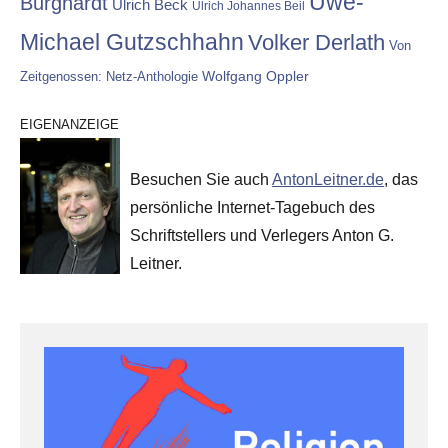
Uwe-
Burghardt
Ulrich Beck
Ulrich Johannes Beil
Michael Gutzschhahn
Volker Derlath
Von
Wolfgang Oppler
Zeitgenossen: Netz-Anthologie
EIGENANZEIGE
Besuchen Sie auch
AntonLeitner.de
, das
persönliche Internet-Tagebuch des
Schriftstellers und Verlegers Anton G.
Leitner.