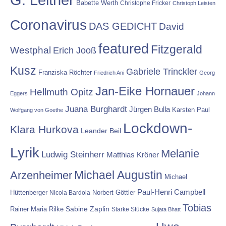
Babette Werth
Christophe Fricker
Christoph Leisten
Coronavirus
DAS GEDICHT
David
featured
Fitzgerald
Westphal
Erich Jooß
Kusz
Gabriele Trinckler
Franziska Röchter
Friedrich Ani
Georg
Jan-Eike Hornauer
Hellmuth Opitz
Eggers
Johann
Juana Burghardt
Jürgen Bulla
Karsten Paul
Wolfgang von Goethe
Lockdown-
Klara Hurkova
Leander Beil
Lyrik
Melanie
Ludwig Steinherr
Matthias Kröner
Michael Augustin
Arzenheimer
Michael
Paul-Henri Campbell
Hüttenberger
Nicola Bardola
Norbert Göttler
Tobias
Rainer Maria Rilke
Sabine Zaplin
Starke Stücke
Sujata Bhatt