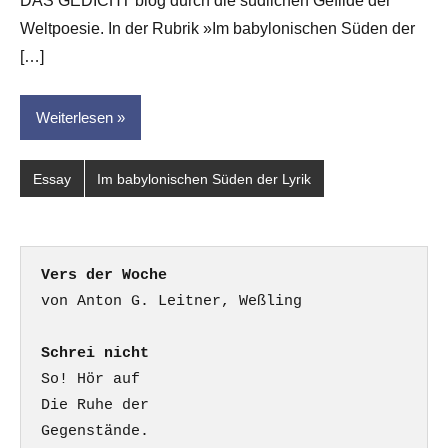
DAS GEDICHT blog durch die südlichen Gefilde der
Weltpoesie. In der Rubrik »Im babylonischen Süden der
[…]
Weiterlesen
Essay
Im babylonischen Süden der Lyrik
Vers der Woche
Schrei nicht
So! Hör auf

Die Ruhe der

Gegenstände.
