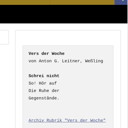
Suc
nach:
Vers der Woche
Schrei nicht
So! Hör auf

Die Ruhe der

Gegenstände.

Archiv Rubrik "Vers der Woche"