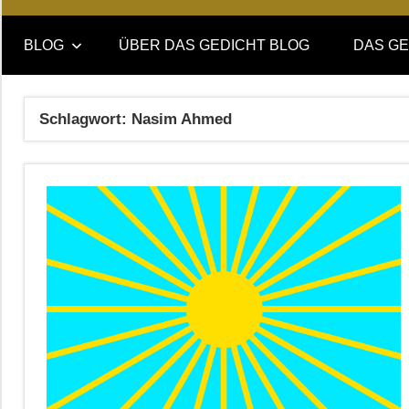
Online-
DAS
Forum
BLOG
ÜBER DAS GEDICHT BLOG
DAS GE
von
GEDICHT
DAS
GEDICHT.
blog
Schlagwort:
Nasim Ahmed
Zeitschrift
für
Lyrik,
Essay
und
Kritik