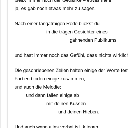
bleibt immer noch der Gedanke – etwas mehr
ja, es gab noch etwas mehr zu sagen.
——–
Nach einer langatmigen Rede blickst du
——————–
in die trägen Gesichter eines
———————————-
gähnenden Publikums
und hast immer noch das Gefühl, dass nichts wirklic
Die geschriebenen Zeilen halten einige der Worte fes
Farben binden einige zusammen,
und auch die Melodie;
——-
und dann fallen einige ab
——————–
mit deinen Küssen
—————————
und deinen Hieben.
Und auch wenn alles vorbei ist, klingen