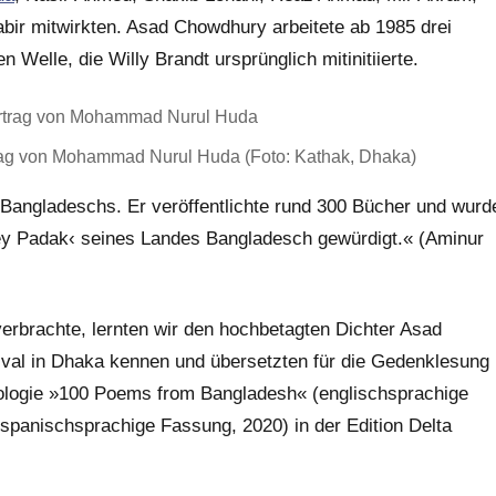
abir mitwirkten. Asad Chowdhury arbeitete ab 1985 drei
 Welle, die Willy Brandt ursprünglich mitinitiierte.
rag von Mohammad Nurul Huda (Foto: Kathak, Dhaka)
Bangladeschs. Er veröffentlichte rund 300 Bücher und wurd
hey Padak‹ seines Landes Bangladesch gewürdigt.« (Aminur
verbrachte, lernten wir den hochbetagten Dichter Asad
val in Dhaka kennen und übersetzten für die Gedenklesung
thologie »100 Poems from Bangladesh« (englischsprachige
panischsprachige Fassung, 2020) in der Edition Delta