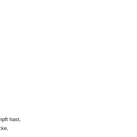
pft hast,
cke,