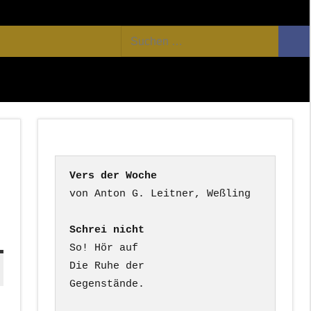
Facebook
Twitter
Youtube
Feed
Suchen
Suc
nach:
Vers der Woche
Schrei nicht
So! Hör auf

Die Ruhe der

Gegenstände.
