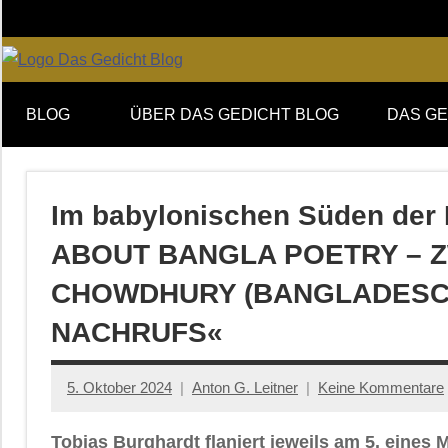
Zum
Inhalt
springen
Online-
DAS
Forum
BLOG
ÜBER DAS GEDICHT BLOG
DAS GE
von
GEDICHT
DAS
GEDICHT.
blog
Zeitschrift
Im babylonischen Süden der
für
ABOUT BANGLA POETRY – Z
Lyrik,
Essay
CHOWDHURY (BANGLADESCH
und
NACHRUFS«
Kritik
5. Oktober 2024
Anton G. Leitner
Keine Kommentare
Tobias Burghardt flaniert jeweils am 5. eine