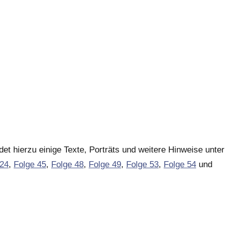
et hierzu einige Texte, Porträts und weitere Hinweise unter
 24
,
Folge 45
,
Folge 48
,
Folge 49
,
Folge 53
,
Folge 54
und