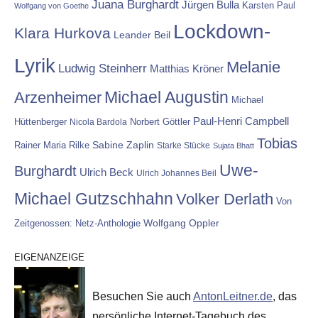
Juana Burghardt
Jürgen Bulla
Karsten Paul
Wolfgang von Goethe
Lockdown-
Klara Hurkova
Leander Beil
Lyrik
Melanie
Ludwig Steinherr
Matthias Kröner
Michael Augustin
Arzenheimer
Michael
Paul-Henri Campbell
Hüttenberger
Nicola Bardola
Norbert Göttler
Tobias
Rainer Maria Rilke
Sabine Zaplin
Starke Stücke
Sujata Bhatt
Uwe-
Burghardt
Ulrich Beck
Ulrich Johannes Beil
Michael Gutzschhahn
Volker Derlath
Von
Wolfgang Oppler
Zeitgenossen: Netz-Anthologie
EIGENANZEIGE
Besuchen Sie auch
AntonLeitner.de
, das
persönliche Internet-Tagebuch des