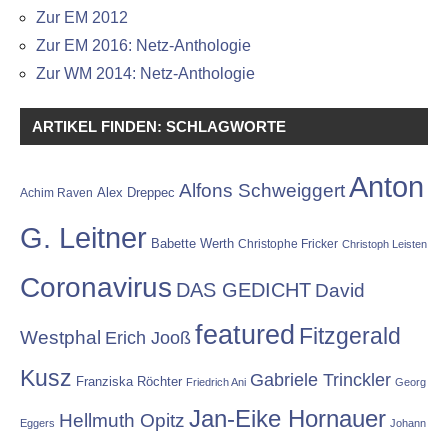
Zur EM 2012
Zur EM 2016: Netz-Anthologie
Zur WM 2014: Netz-Anthologie
ARTIKEL FINDEN: SCHLAGWORTE
Anton
Alfons Schweiggert
Alex Dreppec
Achim Raven
G. Leitner
Babette Werth
Christophe Fricker
Christoph Leisten
Coronavirus
DAS GEDICHT
David
featured
Fitzgerald
Westphal
Erich Jooß
Kusz
Gabriele Trinckler
Franziska Röchter
Friedrich Ani
Georg
Jan-Eike Hornauer
Hellmuth Opitz
Eggers
Johann