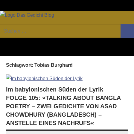
Zum
Facebook
Twitter
Youtube
Fee
Inhalt
springen
DAS
Online-
Suchen
Forum
Such
GEDICHT
nach:
von
DAS
blog
GEDICHT.
Zeitschrift
Schlagwort:
Tobias Burghard
für
Lyrik,
Essay
und
Im babylonischen Süden der Lyrik –
Kritik
FOLGE 105: »TALKING ABOUT BANGLA
POETRY – ZWEI GEDICHTE VON ASAD
CHOWDHURY (BANGLADESCH) –
ANSTELLE EINES NACHRUFS«