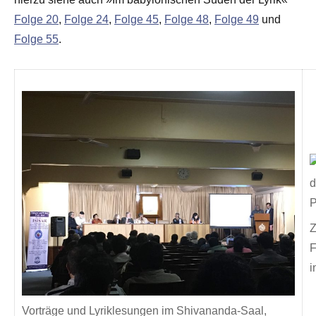
Folge 20
,
Folge 24
,
Folge 45
,
Folge 48
,
Folge 49
und
Folge 55
.
Z
F
i
Vorträge und Lyriklesungen im Shivananda-Saal,