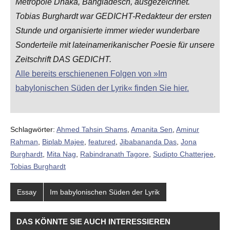
Metropole Dhaka, Bangladesch, ausgezeichnet.
Tobias Burghardt war GEDICHT-Redakteur der ersten
Stunde und organisierte immer wieder wunderbare
Sonderteile mit lateinamerikanischer Poesie für unsere
Zeitschrift DAS GEDICHT.
Alle bereits erschienenen Folgen von »Im
babylonischen Süden der Lyrik« finden Sie hier.
Schlagwörter:
Ahmed Tahsin Shams
,
Amanita Sen
,
Aminur
Rahman
,
Biplab Majee
,
featured
,
Jibabananda Das
,
Jona
Burghardt
,
Mita Nag
,
Rabindranath Tagore
,
Sudipto Chatterjee
,
Tobias Burghardt
Essay
Im babylonischen Süden der Lyrik
DAS KÖNNTE SIE AUCH INTERESSIEREN