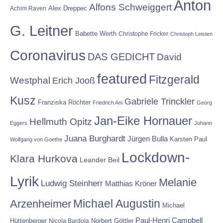
Anton
Alfons Schweiggert
Alex Dreppec
Achim Raven
G. Leitner
Babette Werth
Christophe Fricker
Christoph Leisten
Coronavirus
DAS GEDICHT
David
featured
Fitzgerald
Westphal
Erich Jooß
Kusz
Gabriele Trinckler
Franziska Röchter
Friedrich Ani
Georg
Jan-Eike Hornauer
Hellmuth Opitz
Eggers
Johann
Juana Burghardt
Jürgen Bulla
Karsten Paul
Wolfgang von Goethe
Lockdown-
Klara Hurkova
Leander Beil
Lyrik
Melanie
Ludwig Steinherr
Matthias Kröner
Michael Augustin
Arzenheimer
Michael
Paul-Henri Campbell
Hüttenberger
Nicola Bardola
Norbert Göttler