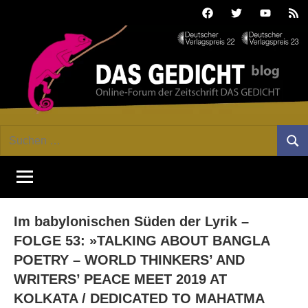
Zum
Facebook
Twitter
Youtube
Fee
Inhalt
springen
DAS
Online-
Suchen
Forum
Such
GEDICHT
nach:
von
DAS
blog
GEDICHT.
Zeitschrift
Im babylonischen Süden der Lyrik –
für
Lyrik,
FOLGE 53: »TALKING ABOUT BANGLA
Essay
POETRY – WORLD THINKERS’ AND
und
WRITERS’ PEACE MEET 2019 AT
Kritik
KOLKATA / DEDICATED TO MAHATMA