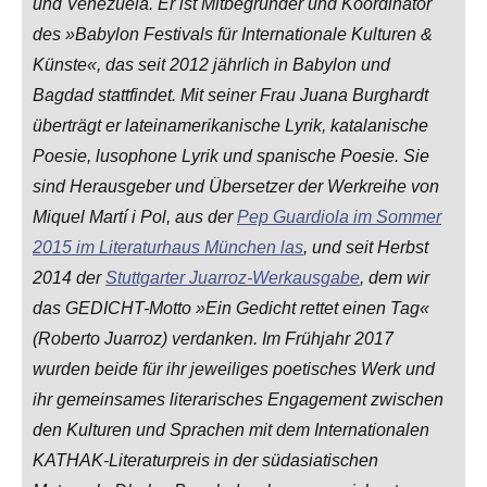
und Venezuela. Er ist Mitbegründer und Koordinator
des »Babylon Festivals für Internationale Kulturen &
Künste«, das seit 2012 jährlich in Babylon und
Bagdad stattfindet. Mit seiner Frau Juana Burghardt
überträgt er lateinamerikanische Lyrik, katalanische
Poesie, lusophone Lyrik und spanische Poesie. Sie
sind Herausgeber und Übersetzer der Werkreihe von
Miquel Martí i Pol, aus der
Pep Guardiola im Sommer
2015 im Literaturhaus München las
, und seit Herbst
2014 der
Stuttgarter Juarroz-Werkausgabe
, dem wir
das GEDICHT-Motto »Ein Gedicht rettet einen Tag«
(Roberto Juarroz) verdanken. Im Frühjahr 2017
wurden beide für ihr jeweiliges poetisches Werk und
ihr gemeinsames literarisches Engagement zwischen
den Kulturen und Sprachen mit dem Internationalen
KATHAK-Literaturpreis in der südasiatischen