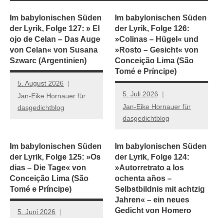
Im babylonischen Süden
Im babylonischen Süden
der Lyrik, Folge 127: » El
der Lyrik, Folge 126:
ojo de Celan – Das Auge
»Colinas – Hügel« und
von Celan« von Susana
»Rosto – Gesicht« von
Szwarc (Argentinien)
Conceição Lima (São
Tomé e Príncipe)
5. August 2026
5. Juli 2026
Jan-Eike Hornauer für
Jan-Eike Hornauer für
dasgedichtblog
dasgedichtblog
Im babylonischen Süden
Im babylonischen Süden
der Lyrik, Folge 125: »Os
der Lyrik, Folge 124:
dias – Die Tage« von
»Autorretrato a los
Conceição Lima (São
ochenta años –
Tomé e Príncipe)
Selbstbildnis mit achtzig
Jahren« – ein neues
Gedicht von Homero
5. Juni 2026