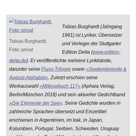
Tobias Burghardt (Jahrgang
1961) ist Lyriker, Übersetzer
Tobias Burghardt.
und Verleger der Stuttgarter
Foto: privat
Edition Delta (
www.edition-
delta.de
). Er veröffentlichte mehrere Lyrikbände,
darunter seine
Fluss-Trilogie
sowie
»Septembererde &
August-Alphabet«
. Zuletzt erschien seine
Werkauswahl
»Mitlesebuch 117«
(Aphaia Verlag,
Berlin/München 2018) und sein aktueller Gedichtband
»Die Elemente der See«
. Seine Gedichte wurden in
zahlreiche Sprachen übersetzt und Einzeltitel
erschienen in Argentinien, im Irak, in Japan,
Kolumbien, Portugal, Serbien, Schweden, Uruguay