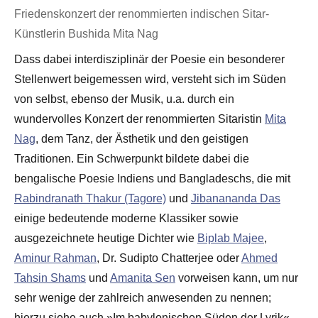
Friedenskonzert der renommierten indischen Sitar-
Künstlerin Bushida Mita Nag
Dass dabei interdisziplinär der Poesie ein besonderer
Stellenwert beigemessen wird, versteht sich im Süden
von selbst, ebenso der Musik, u.a. durch ein
wundervolles Konzert der renommierten Sitaristin
Mita
Nag
, dem Tanz, der Ästhetik und den geistigen
Traditionen. Ein Schwerpunkt bildete dabei die
bengalische Poesie Indiens und Bangladeschs, die mit
Rabindranath Thakur (Tagore)
und
Jibanananda Das
einige bedeutende moderne Klassiker sowie
ausgezeichnete heutige Dichter wie
Biplab Majee
,
Aminur Rahman
, Dr. Sudipto Chatterjee oder
Ahmed
Tahsin Shams
und
Amanita Sen
vorweisen kann, um nur
sehr wenige der zahlreich anwesenden zu nennen;
hierzu siehe auch »Im babylonischen Süden der Lyrik«