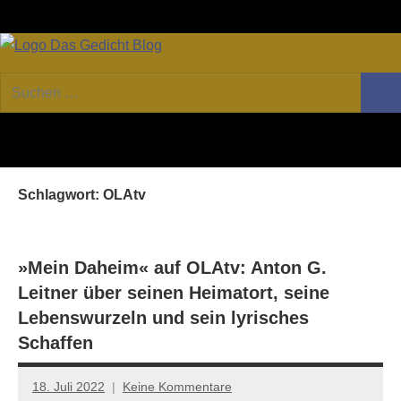
Zum
Facebook
Twitter
Youtube
Fee
Inhalt
springen
DAS
Online-
Suchen
Forum
Such
GEDICHT
nach:
von
DAS
blog
GEDICHT.
Zeitschrift
Schlagwort:
OLAtv
für
Lyrik,
Essay
und
»Mein Daheim« auf OLAtv: Anton G.
Kritik
Leitner über seinen Heimatort, seine
Lebenswurzeln und sein lyrisches
Schaffen
18. Juli 2022
Keine Kommentare
Jan-