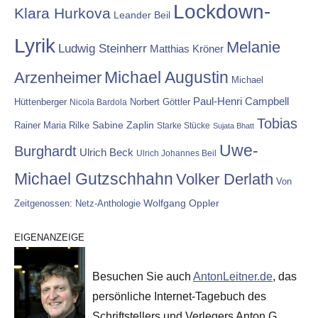
Lockdown-
Klara Hurkova
Leander Beil
Lyrik
Melanie
Ludwig Steinherr
Matthias Kröner
Michael Augustin
Arzenheimer
Michael
Paul-Henri Campbell
Hüttenberger
Nicola Bardola
Norbert Göttler
Tobias
Rainer Maria Rilke
Sabine Zaplin
Starke Stücke
Sujata Bhatt
Uwe-
Burghardt
Ulrich Beck
Ulrich Johannes Beil
Michael Gutzschhahn
Volker Derlath
Von
Wolfgang Oppler
Zeitgenossen: Netz-Anthologie
EIGENANZEIGE
Besuchen Sie auch
AntonLeitner.de
, das
persönliche Internet-Tagebuch des
Schriftstellers und Verlegers Anton G.