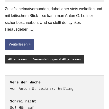
Eike
Zutiefst heimatverbunden, dabei aber stets weltoffen und
Hornauer
mit kritischem Blick – so kann man Anton G. Leitner
für
dasgedichtblog
sicher beschreiben. Und so stellt der Lyriker,
Herausgeber […]
Weiterlesen
Allgemeines
Veranstaltungen & Allgemeines
Vers der Woche
Schrei nicht
So! Hör auf
