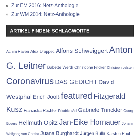
Zur EM 2016: Netz-Anthologie
Zur WM 2014: Netz-Anthologie
ARTIKEL FINDEN: SCHLAGWORTE
Anton
Alfons Schweiggert
Alex Dreppec
Achim Raven
G. Leitner
Babette Werth
Christophe Fricker
Christoph Leisten
Coronavirus
DAS GEDICHT
David
featured
Fitzgerald
Westphal
Erich Jooß
Kusz
Gabriele Trinckler
Franziska Röchter
Friedrich Ani
Georg
Jan-Eike Hornauer
Hellmuth Opitz
Eggers
Johann
Juana Burghardt
Jürgen Bulla
Karsten Paul
Wolfgang von Goethe