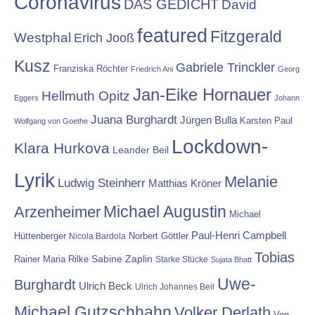
Coronavirus
DAS GEDICHT
David
featured
Fitzgerald
Westphal
Erich Jooß
Kusz
Gabriele Trinckler
Franziska Röchter
Friedrich Ani
Georg
Jan-Eike Hornauer
Hellmuth Opitz
Eggers
Johann
Juana Burghardt
Jürgen Bulla
Karsten Paul
Wolfgang von Goethe
Lockdown-
Klara Hurkova
Leander Beil
Lyrik
Melanie
Ludwig Steinherr
Matthias Kröner
Michael Augustin
Arzenheimer
Michael
Paul-Henri Campbell
Hüttenberger
Nicola Bardola
Norbert Göttler
Tobias
Rainer Maria Rilke
Sabine Zaplin
Starke Stücke
Sujata Bhatt
Uwe-
Burghardt
Ulrich Beck
Ulrich Johannes Beil
Michael Gutzschhahn
Volker Derlath
Von