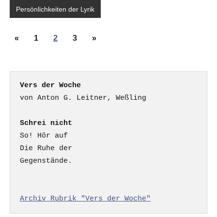
Persönlichkeiten der Lyrik
Seitennummerierung
Vorherige
Nächste
«
1
2
3
»
der
Beiträge
Beiträge
Beiträge
Vers der Woche
Schrei nicht
So! Hör auf

Die Ruhe der

Gegenstände.

Archiv Rubrik "Vers der Woche"