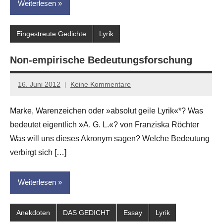
Weiterlesen
Eingestreute Gedichte
Lyrik
Non-empirische Bedeutungsforschung
16. Juni 2012
Keine Kommentare
Anton
G.
Marke, Warenzeichen oder »absolut geile Lyrik«*? Was
Leitner
bedeutet eigentlich »A. G. L.«? von Franziska Röchter
Was will uns dieses Akronym sagen? Welche Bedeutung
verbirgt sich […]
Weiterlesen
Anekdoten
DAS GEDICHT
Essay
Lyrik