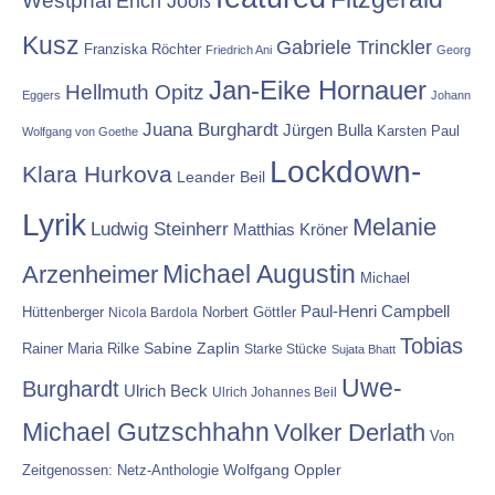
Erich Jooß
Kusz
Gabriele Trinckler
Franziska Röchter
Friedrich Ani
Georg
Jan-Eike Hornauer
Hellmuth Opitz
Eggers
Johann
Juana Burghardt
Jürgen Bulla
Karsten Paul
Wolfgang von Goethe
Lockdown-
Klara Hurkova
Leander Beil
Lyrik
Melanie
Ludwig Steinherr
Matthias Kröner
Michael Augustin
Arzenheimer
Michael
Paul-Henri Campbell
Hüttenberger
Nicola Bardola
Norbert Göttler
Tobias
Rainer Maria Rilke
Sabine Zaplin
Starke Stücke
Sujata Bhatt
Uwe-
Burghardt
Ulrich Beck
Ulrich Johannes Beil
Michael Gutzschhahn
Volker Derlath
Von
Wolfgang Oppler
Zeitgenossen: Netz-Anthologie