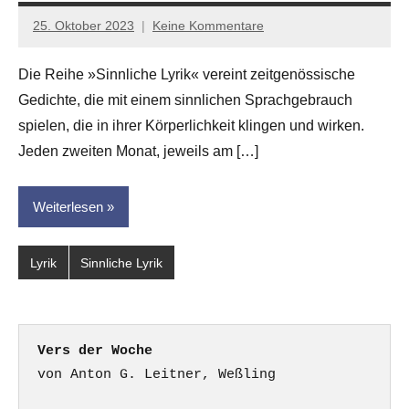
25. Oktober 2023
Keine Kommentare
Jan-
Eike
Die Reihe »Sinnliche Lyrik« vereint zeitgenössische
Hornauer
Gedichte, die mit einem sinnlichen Sprachgebrauch
für
dasgedichtblog
spielen, die in ihrer Körperlichkeit klingen und wirken.
Jeden zweiten Monat, jeweils am […]
Weiterlesen
Lyrik
Sinnliche Lyrik
Vers der Woche