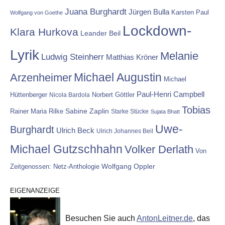
Juana Burghardt
Jürgen Bulla
Karsten Paul
Wolfgang von Goethe
Lockdown-
Klara Hurkova
Leander Beil
Lyrik
Melanie
Ludwig Steinherr
Matthias Kröner
Michael Augustin
Arzenheimer
Michael
Paul-Henri Campbell
Hüttenberger
Nicola Bardola
Norbert Göttler
Tobias
Rainer Maria Rilke
Sabine Zaplin
Starke Stücke
Sujata Bhatt
Uwe-
Burghardt
Ulrich Beck
Ulrich Johannes Beil
Michael Gutzschhahn
Volker Derlath
Von
Wolfgang Oppler
Zeitgenossen: Netz-Anthologie
EIGENANZEIGE
Besuchen Sie auch
AntonLeitner.de
, das