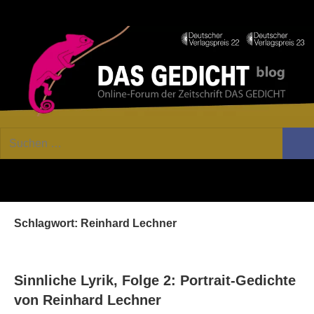
Zum
Facebook
Twitter
Youtube
Fee
Inhalt
springen
DAS
Online-
Suchen
Forum
Such
GEDICHT
nach:
von
DAS
blog
GEDICHT.
Zeitschrift
Schlagwort:
Reinhard Lechner
für
Lyrik,
Essay
und
Sinnliche Lyrik, Folge 2: Portrait-Gedichte
Kritik
von Reinhard Lechner