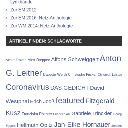
Lyrikbände
Zur EM 2012
Zur EM 2016: Netz-Anthologie
Zur WM 2014: Netz-Anthologie
ARTIKEL FINDEN: SCHLAGWORTE
Anton
Alfons Schweiggert
Alex Dreppec
Achim Raven
G. Leitner
Babette Werth
Christophe Fricker
Christoph Leisten
Coronavirus
DAS GEDICHT
David
featured
Fitzgerald
Westphal
Erich Jooß
Kusz
Gabriele Trinckler
Franziska Röchter
Friedrich Ani
Georg
Jan-Eike Hornauer
Hellmuth Opitz
Eggers
Johann