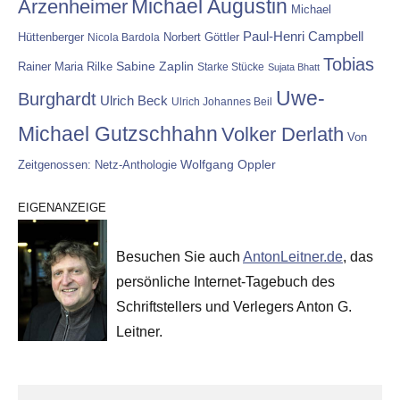
Michael Augustin
Arzenheimer
Michael
Paul-Henri Campbell
Hüttenberger
Nicola Bardola
Norbert Göttler
Tobias
Rainer Maria Rilke
Sabine Zaplin
Starke Stücke
Sujata Bhatt
Uwe-
Burghardt
Ulrich Beck
Ulrich Johannes Beil
Michael Gutzschhahn
Volker Derlath
Von
Wolfgang Oppler
Zeitgenossen: Netz-Anthologie
EIGENANZEIGE
Besuchen Sie auch
AntonLeitner.de
, das
persönliche Internet-Tagebuch des
Schriftstellers und Verlegers Anton G.
Leitner.