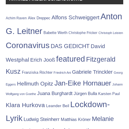
Anton
Alfons Schweiggert
Alex Dreppec
Achim Raven
G. Leitner
Babette Werth
Christophe Fricker
Christoph Leisten
Coronavirus
DAS GEDICHT
David
featured
Fitzgerald
Westphal
Erich Jooß
Kusz
Gabriele Trinckler
Franziska Röchter
Friedrich Ani
Georg
Jan-Eike Hornauer
Hellmuth Opitz
Eggers
Johann
Juana Burghardt
Jürgen Bulla
Karsten Paul
Wolfgang von Goethe
Lockdown-
Klara Hurkova
Leander Beil
Lyrik
Melanie
Ludwig Steinherr
Matthias Kröner