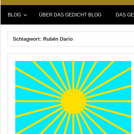
Online-
DAS
Forum
BLOG
ÜBER DAS GEDICHT BLOG
DAS GE
von
GEDICHT
DAS
GEDICHT.
blog
Schlagwort:
Rubén Darío
Zeitschrift
für
Lyrik,
Essay
und
Kritik