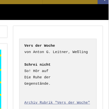
Suc
nach:
Vers der Woche
Schrei nicht
So! Hör auf

Die Ruhe der

Gegenstände.

Archiv Rubrik "Vers der Woche"