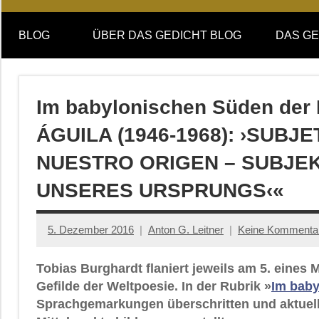
Online-
DAS
Forum
BLOG
ÜBER DAS GEDICHT BLOG
DAS GE
von
GEDICHT
DAS
GEDICHT.
blog
Zeitschrift
Im babylonischen Süden der
für
ÁGUILA (1946-1968): ›SUBJ
Lyrik,
Essay
NUESTRO ORIGEN – SUBJEK
und
UNSERES URSPRUNGS‹«
Kritik
5. Dezember 2016
Anton G. Leitner
Keine Kommenta
Tobias Burghardt flaniert jeweils am 5. eine
Gefilde der Weltpoesie. In der Rubrik »
Im baby
Sprachgemarkungen überschritten und aktuell