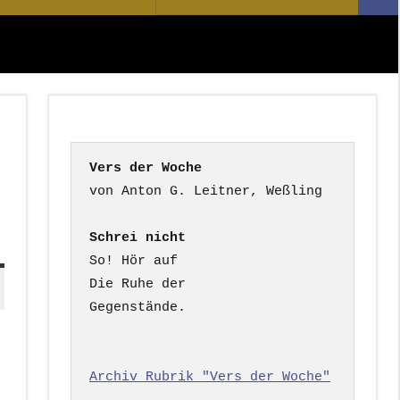
Suc
nach:
Vers der Woche
Schrei nicht
So! Hör auf

Die Ruhe der

Gegenstände.

Archiv Rubrik "Vers der Woche"