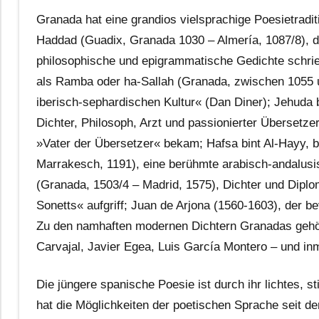
Granada hat eine grandios vielsprachige Poesietraditi
Haddad (Guadix, Granada 1030 – Almería, 1087/8), de
philosophische und epigrammatische Gedichte schri
als Ramba oder ha-Sallah (Granada, zwischen 1055 u
iberisch-sephardischen Kultur« (Dan Diner); Jehuda 
Dichter, Philosoph, Arzt und passionierter Übersetz
»Vater der Übersetzer« bekam; Hafsa bint Al-Hayy, 
Marrakesch, 1191), eine berühmte arabisch-andalus
(Granada, 1503/4 – Madrid, 1575), Dichter und Diplo
Sonetts« aufgriff; Juan de Arjona (1560-1603), der b
Zu den namhaften modernen Dichtern Granadas gehöre
Carvajal, Javier Egea, Luis García Montero – und inm
Die jüngere spanische Poesie ist durch ihr lichtes, st
hat die Möglichkeiten der poetischen Sprache seit