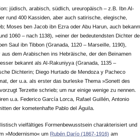
on: jüdisch, arabisch, südlich, ureuropäisch – z.B. Ibn Al-
r rund 400 Kassiden, aber auch satirische, elegische,
eb; Moses ben Jacob ibn Ezra oder Abu Harun, auch bekann
nd 1060 – nach 1138), »einer der bedeutendsten Dichter de
ben Saul ibn Tibbon (Granada, 1120 – Marseille, 1190),
er aus dem Arabischen ins Hebräische, der den Beinamen
besser bekannt als Al-Rakuniyya (Granada, 1135 –
ische Dichterin; Diego Hurtado de Mendoza y Pacheco
mat, der u.a. als erster das burleske Thema »Sonett des
evorzugt Terzette schrieb; um nur einige wenige zu nennen.
n u.a. Federico García Lorca, Rafael Guillén, Antonio
itten der kometenhafte Pablo del Águila.
ilistisch vielfältiges Formenbewusstsein charakterisiert und
 dem »Modernismo« um
Rubén Darío (1867-1916)
am