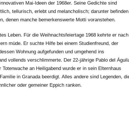
 innovativen Mai-Ideen der 1968er. Seine Gedichte sind
lich, tellurisch, erlebt und melancholisch; darunter befinden
ien, denen manche bemerkenswerte Motti voranstehen.
ühtes Leben. Für die Weihnachtsfeiertage 1968 kehrte er nach
iern müde. Er suchte Hilfe bei einem Studienfreund, der
n dessen Wohnung aufgefunden und umgehend ins
nd vollends verschlimmerte. Der 22-jährige Pablo del Águil
 Totenwache an Heiligabend wurde er in sein Elternhaus
Familie in Granada beerdigt. Alles andere sind Legenden, di
öhnlicher oder gemeiner Eppich ranken.