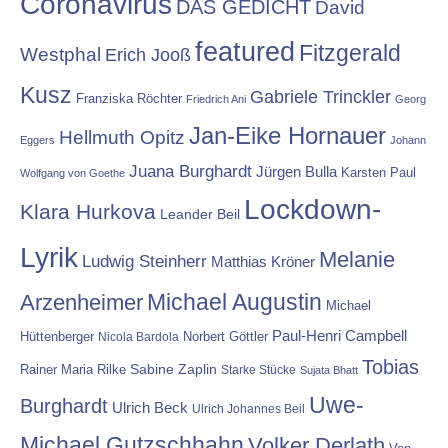
Coronavirus
DAS GEDICHT
David
featured
Fitzgerald
Westphal
Erich Jooß
Kusz
Gabriele Trinckler
Franziska Röchter
Friedrich Ani
Georg
Jan-Eike Hornauer
Hellmuth Opitz
Eggers
Johann
Juana Burghardt
Jürgen Bulla
Karsten Paul
Wolfgang von Goethe
Lockdown-
Klara Hurkova
Leander Beil
Lyrik
Melanie
Ludwig Steinherr
Matthias Kröner
Michael Augustin
Arzenheimer
Michael
Paul-Henri Campbell
Hüttenberger
Nicola Bardola
Norbert Göttler
Tobias
Rainer Maria Rilke
Sabine Zaplin
Starke Stücke
Sujata Bhatt
Uwe-
Burghardt
Ulrich Beck
Ulrich Johannes Beil
Michael Gutzschhahn
Volker Derlath