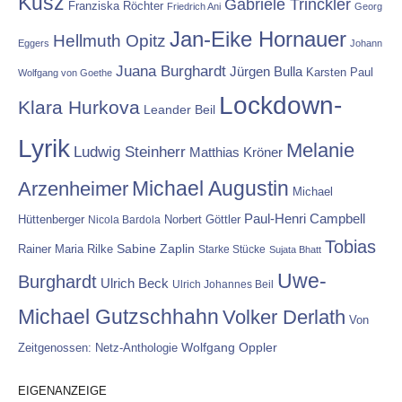
Kusz
Gabriele Trinckler
Franziska Röchter
Friedrich Ani
Georg
Jan-Eike Hornauer
Hellmuth Opitz
Eggers
Johann
Juana Burghardt
Jürgen Bulla
Karsten Paul
Wolfgang von Goethe
Lockdown-
Klara Hurkova
Leander Beil
Lyrik
Melanie
Ludwig Steinherr
Matthias Kröner
Michael Augustin
Arzenheimer
Michael
Paul-Henri Campbell
Hüttenberger
Nicola Bardola
Norbert Göttler
Tobias
Rainer Maria Rilke
Sabine Zaplin
Starke Stücke
Sujata Bhatt
Uwe-
Burghardt
Ulrich Beck
Ulrich Johannes Beil
Michael Gutzschhahn
Volker Derlath
Von
Wolfgang Oppler
Zeitgenossen: Netz-Anthologie
EIGENANZEIGE