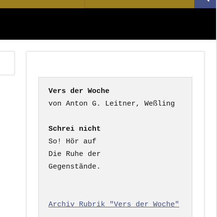
Suc
nach:
Vers der Woche
Schrei nicht
So! Hör auf

Die Ruhe der

Gegenstände.

Archiv Rubrik "Vers der Woche"