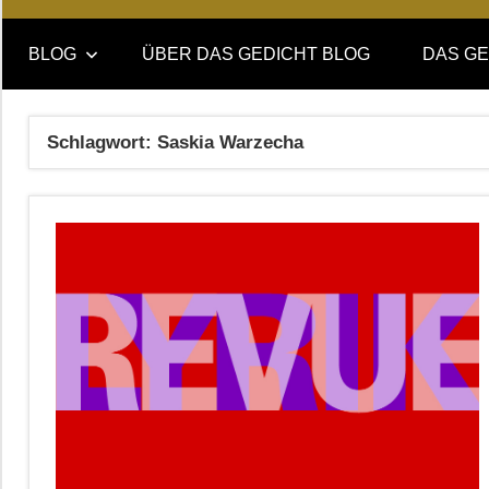
Online-
DAS
Forum
BLOG
ÜBER DAS GEDICHT BLOG
DAS GE
von
GEDICHT
DAS
GEDICHT.
blog
Schlagwort:
Saskia Warzecha
Zeitschrift
für
Lyrik,
Essay
und
Kritik