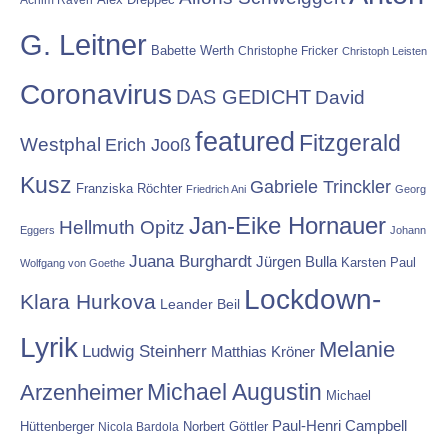
G. Leitner
Babette Werth
Christophe Fricker
Christoph Leisten
Coronavirus
DAS GEDICHT
David
featured
Fitzgerald
Westphal
Erich Jooß
Kusz
Gabriele Trinckler
Franziska Röchter
Friedrich Ani
Georg
Jan-Eike Hornauer
Hellmuth Opitz
Eggers
Johann
Juana Burghardt
Jürgen Bulla
Karsten Paul
Wolfgang von Goethe
Lockdown-
Klara Hurkova
Leander Beil
Lyrik
Melanie
Ludwig Steinherr
Matthias Kröner
Michael Augustin
Arzenheimer
Michael
Paul-Henri Campbell
Hüttenberger
Nicola Bardola
Norbert Göttler