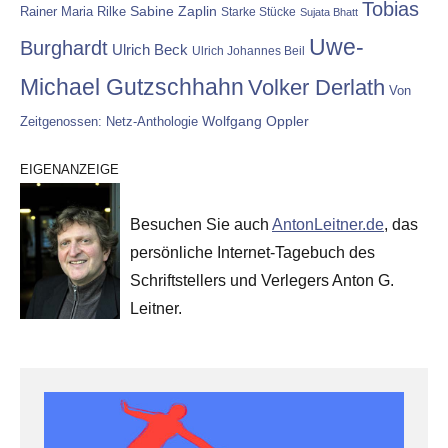
Tobias
Rainer Maria Rilke
Sabine Zaplin
Starke Stücke
Sujata Bhatt
Uwe-
Burghardt
Ulrich Beck
Ulrich Johannes Beil
Michael Gutzschhahn
Volker Derlath
Von
Wolfgang Oppler
Zeitgenossen: Netz-Anthologie
EIGENANZEIGE
Besuchen Sie auch
AntonLeitner.de
, das
persönliche Internet-Tagebuch des
Schriftstellers und Verlegers Anton G.
Leitner.