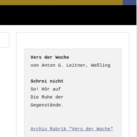
Suc
nach:
Vers der Woche
Schrei nicht
So! Hör auf

Die Ruhe der

Gegenstände.

Archiv Rubrik "Vers der Woche"