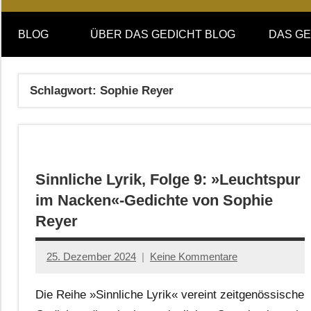
Online-
DAS
Forum
BLOG
ÜBER DAS GEDICHT BLOG
DAS GE
von
GEDICHT
DAS
GEDICHT.
blog
Schlagwort:
Sophie Reyer
Zeitschrift
für
Lyrik,
Essay
und
Sinnliche Lyrik, Folge 9: »Leuchtspur
Kritik
im Nacken«-Gedichte von Sophie
Reyer
25. Dezember 2024
Keine Kommentare
Jan-
Eike
Die Reihe »Sinnliche Lyrik« vereint zeitgenössische
Hornauer