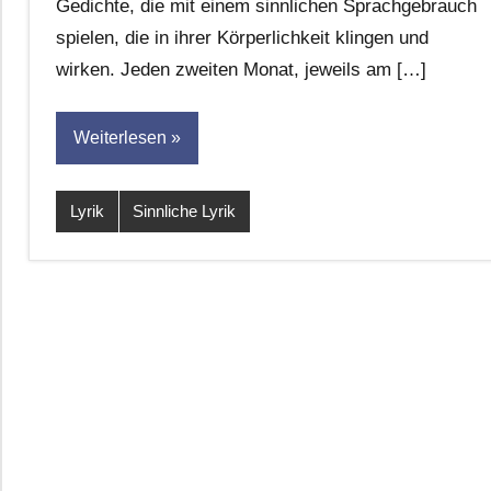
Gedichte, die mit einem sinnlichen Sprachgebrauch
für
spielen, die in ihrer Körperlichkeit klingen und
dasgedichtblog
wirken. Jeden zweiten Monat, jeweils am […]
Weiterlesen
Lyrik
Sinnliche Lyrik