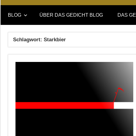
Online-
DAS
Forum
BLOG
ÜBER DAS GEDICHT BLOG
DAS GE
von
GEDICHT
DAS
GEDICHT.
blog
Schlagwort:
Starkbier
Zeitschrift
für
Lyrik,
Essay
und
Kritik