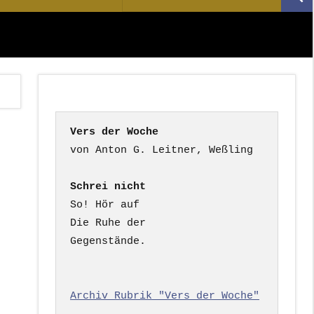
Suc
nach:
Vers der Woche
Schrei nicht
So! Hör auf

Die Ruhe der

Gegenstände.

Archiv Rubrik "Vers der Woche"