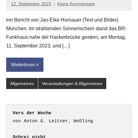
12. September 2023
Keine Kommentare
Jan-
Eike
ein Bericht von Jan-Eike Hornauer (Text und Bilder)
Hornauer
München. Im strahlenden Sonnenschein stand das BR-
für
dasgedichtblog
Funkhaus nahe der Hackerbrücke gestern, am Montag,
11. September 2023, und […]
Weiterlesen
Allgemeines
Veranstaltungen & Allgemeines
Vers der Woche
Schrei nicht