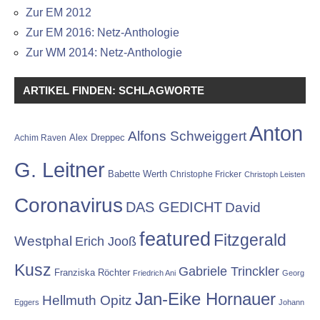
Zur EM 2012
Zur EM 2016: Netz-Anthologie
Zur WM 2014: Netz-Anthologie
ARTIKEL FINDEN: SCHLAGWORTE
Anton
Alfons Schweiggert
Alex Dreppec
Achim Raven
G. Leitner
Babette Werth
Christophe Fricker
Christoph Leisten
Coronavirus
DAS GEDICHT
David
featured
Fitzgerald
Westphal
Erich Jooß
Kusz
Gabriele Trinckler
Franziska Röchter
Friedrich Ani
Georg
Jan-Eike Hornauer
Hellmuth Opitz
Eggers
Johann