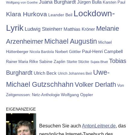
Juana Burghardt
Jürgen Bulla
Karsten Paul
Wolfgang von Goethe
Lockdown-
Klara Hurkova
Leander Beil
Lyrik
Melanie
Ludwig Steinherr
Matthias Kröner
Michael Augustin
Arzenheimer
Michael
Paul-Henri Campbell
Hüttenberger
Nicola Bardola
Norbert Göttler
Tobias
Rainer Maria Rilke
Sabine Zaplin
Starke Stücke
Sujata Bhatt
Uwe-
Burghardt
Ulrich Beck
Ulrich Johannes Beil
Michael Gutzschhahn
Volker Derlath
Von
Wolfgang Oppler
Zeitgenossen: Netz-Anthologie
EIGENANZEIGE
Besuchen Sie auch
AntonLeitner.de
, das
persönliche Internet-Tagebuch des