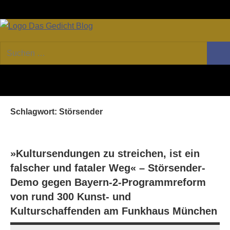
Zum
Facebook
Twitter
Youtube
Fee
Inhalt
springen
DAS
Online-
Suchen
Forum
Such
GEDICHT
nach:
von
DAS
blog
GEDICHT.
Zeitschrift
Schlagwort:
Störsender
für
Lyrik,
Essay
und
»Kultursendungen zu streichen, ist ein
Kritik
falscher und fataler Weg« – Störsender-
Demo gegen Bayern-2-Programmreform
von rund 300 Kunst- und
Kulturschaffenden am Funkhaus München