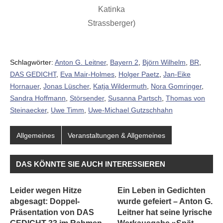
Katinka
Strassberger)
Schlagwörter:
Anton G. Leitner
,
Bayern 2
,
Björn Wilhelm
,
BR
,
DAS GEDICHT
,
Eva Mair-Holmes
,
Holger Paetz
,
Jan-Eike
Hornauer
,
Jonas Lüscher
,
Katja Wildermuth
,
Nora Gomringer
,
Sandra Hoffmann
,
Störsender
,
Susanna Partsch
,
Thomas von
Steinaecker
,
Uwe Timm
,
Uwe-Michael Gutzschhahn
Allgemeines
Veranstaltungen & Allgemeines
DAS KÖNNTE SIE AUCH INTERESSIEREN
Leider wegen Hitze
Ein Leben in Gedichten
abgesagt: Doppel-
wurde gefeiert – Anton G.
Präsentation von DAS
Leitner hat seine lyrische