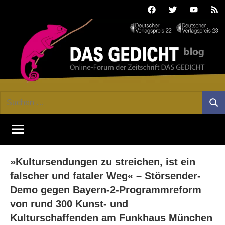
Zum
Facebook
Twitter
Youtube
Fee
Inhalt
springen
DAS
Online-
Suchen
Forum
Such
GEDICHT
nach:
von
DAS
blog
GEDICHT.
Zeitschrift
»Kultursendungen zu streichen, ist ein
für
Lyrik,
falscher und fataler Weg« – Störsender-
Essay
Demo gegen Bayern-2-Programmreform
und
von rund 300 Kunst- und
Kritik
Kulturschaffenden am Funkhaus München