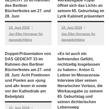
GEDICHT 33 im Rahmen
Werkausgabe »Spät
des Berliner
öffnet sich das Licht« an
Bücherfestes am 27. und
seinem 65. Geburtstag im
28. Juni
Lyrik Kabinett präsentiert
24. Juni 2026
18. Juni 2026
Jan-Eike Hornauer für
Jan-Eike Hornauer für
dasgedichtblog
dasgedichtblog
Doppel-Präsentation von
»Es ist auch ein
DAS GEDICHT 33 im
befreiendes Gefühl,
Rahmen des Berliner
rechtzeitig losgelassen
Bücherfestes am 27. und
zu haben«: Anton G.
28. Juni: Acht Poetinnen
Leitner im Monacensia-
und Poeten aus »jung
Interview über seinen
und alt« lesen in sowie
literarischen Vorlass, die
vor der Kathedrale am
Werkausgabe zu seinem
Bebelplatz
65. Geburtstag und
seinen dichterischen
Lebensweg
10. Juni 2026