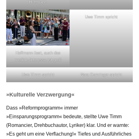
Hoffmann
Uwe Timm spricht
Hoffmann liest, auch das
mediale Interesse ist groß
Uwe Timm spricht
Nora Gomringer spricht
»Kulturelle Verzwergung«
Dass »Reformprogramm« immer
»Einsparungsprogramm« bedeute, stellte Uwe Timm
(Romancier, Drehbuchautor, Lyriker) klar. Und er warnte:
»Es geht um eine Verflachung!« Tiefes und Ausführliches