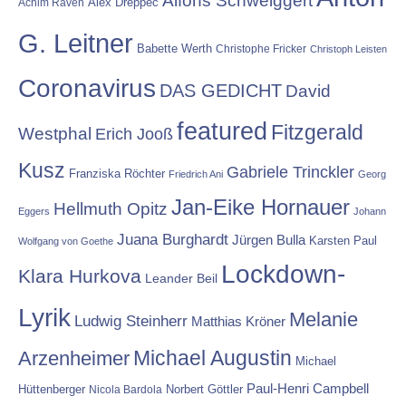
Alex Dreppec
Achim Raven
G. Leitner
Babette Werth
Christophe Fricker
Christoph Leisten
Coronavirus
DAS GEDICHT
David
featured
Fitzgerald
Westphal
Erich Jooß
Kusz
Gabriele Trinckler
Franziska Röchter
Friedrich Ani
Georg
Jan-Eike Hornauer
Hellmuth Opitz
Eggers
Johann
Juana Burghardt
Jürgen Bulla
Karsten Paul
Wolfgang von Goethe
Lockdown-
Klara Hurkova
Leander Beil
Lyrik
Melanie
Ludwig Steinherr
Matthias Kröner
Michael Augustin
Arzenheimer
Michael
Paul-Henri Campbell
Hüttenberger
Nicola Bardola
Norbert Göttler