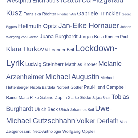
Westphal
Erich Jooß
Kusz
Gabriele Trinckler
Franziska Röchter
Friedrich Ani
Georg
Jan-Eike Hornauer
Hellmuth Opitz
Eggers
Johann
Juana Burghardt
Jürgen Bulla
Karsten Paul
Wolfgang von Goethe
Lockdown-
Klara Hurkova
Leander Beil
Lyrik
Melanie
Ludwig Steinherr
Matthias Kröner
Michael Augustin
Arzenheimer
Michael
Paul-Henri Campbell
Hüttenberger
Nicola Bardola
Norbert Göttler
Tobias
Rainer Maria Rilke
Sabine Zaplin
Starke Stücke
Sujata Bhatt
Uwe-
Burghardt
Ulrich Beck
Ulrich Johannes Beil
Michael Gutzschhahn
Volker Derlath
Von
Wolfgang Oppler
Zeitgenossen: Netz-Anthologie