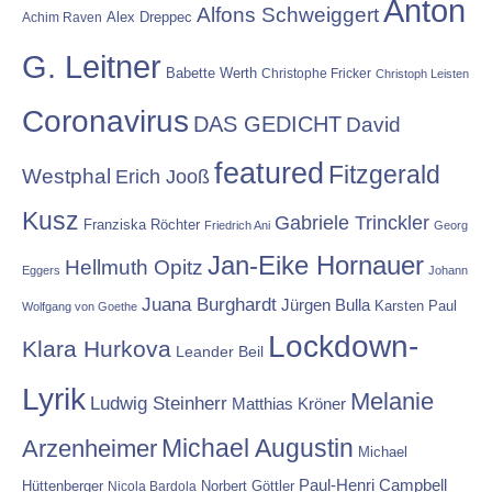
Anton
Alfons Schweiggert
Alex Dreppec
Achim Raven
G. Leitner
Babette Werth
Christophe Fricker
Christoph Leisten
Coronavirus
DAS GEDICHT
David
featured
Fitzgerald
Westphal
Erich Jooß
Kusz
Gabriele Trinckler
Franziska Röchter
Friedrich Ani
Georg
Jan-Eike Hornauer
Hellmuth Opitz
Eggers
Johann
Juana Burghardt
Jürgen Bulla
Karsten Paul
Wolfgang von Goethe
Lockdown-
Klara Hurkova
Leander Beil
Lyrik
Melanie
Ludwig Steinherr
Matthias Kröner
Michael Augustin
Arzenheimer
Michael
Paul-Henri Campbell
Hüttenberger
Nicola Bardola
Norbert Göttler