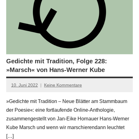
Gedichte mit Tradition, Folge 228:
»Marsch« von Hans-Werner Kube
10. Juni 2022
Keine Kommentare
Jan-
Eike
»Gedichte mit Tradition – Neue Blätter am Stammbaum
Hornauer
der Poesie«: eine fortlaufende Online-Anthologie,
für
dasgedichtblog
zusammengestellt von Jan-Eike Hornauer Hans-Werner
Kube Marsch und wenn wir marschierendann leuchtet
[…]