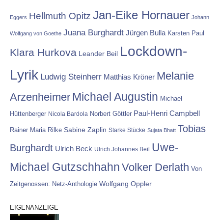
Jan-Eike Hornauer
Hellmuth Opitz
Eggers
Johann
Juana Burghardt
Jürgen Bulla
Karsten Paul
Wolfgang von Goethe
Lockdown-
Klara Hurkova
Leander Beil
Lyrik
Melanie
Ludwig Steinherr
Matthias Kröner
Michael Augustin
Arzenheimer
Michael
Paul-Henri Campbell
Hüttenberger
Nicola Bardola
Norbert Göttler
Tobias
Rainer Maria Rilke
Sabine Zaplin
Starke Stücke
Sujata Bhatt
Uwe-
Burghardt
Ulrich Beck
Ulrich Johannes Beil
Michael Gutzschhahn
Volker Derlath
Von
Wolfgang Oppler
Zeitgenossen: Netz-Anthologie
EIGENANZEIGE