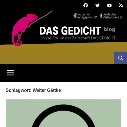
Zum
Facebook
Twitter
Youtube
Fee
Inhalt
springen
DAS
Online-
Suchen
Forum
Such
GEDICHT
nach:
von
DAS
blog
GEDICHT.
Zeitschrift
Schlagwort:
Walter Gättke
für
Lyrik,
Essay
und
Kritik