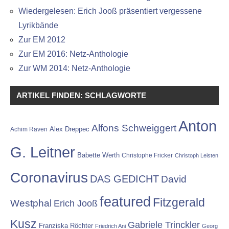
Wiedergelesen: Erich Jooß präsentiert vergessene
Lyrikbände
Zur EM 2012
Zur EM 2016: Netz-Anthologie
Zur WM 2014: Netz-Anthologie
ARTIKEL FINDEN: SCHLAGWORTE
Anton
Alfons Schweiggert
Alex Dreppec
Achim Raven
G. Leitner
Babette Werth
Christophe Fricker
Christoph Leisten
Coronavirus
DAS GEDICHT
David
featured
Fitzgerald
Westphal
Erich Jooß
Kusz
Gabriele Trinckler
Franziska Röchter
Friedrich Ani
Georg