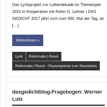
G.
Das Lyrikprojekt zur Lutherdekade im Themenjahr
Leitner
2015 In Kooperation mit Anton G. Leitner | DAS
GEDICHT 2017 jährt sich zum 500. Mal der Tag, an
[…]
Weiterlesen
Lyrik
Reformatio | Reset
Reformatio | Reset – Pausenpoesie zum Neustarten
dasgedichtblog-Fragebogen: Werner
Lutz