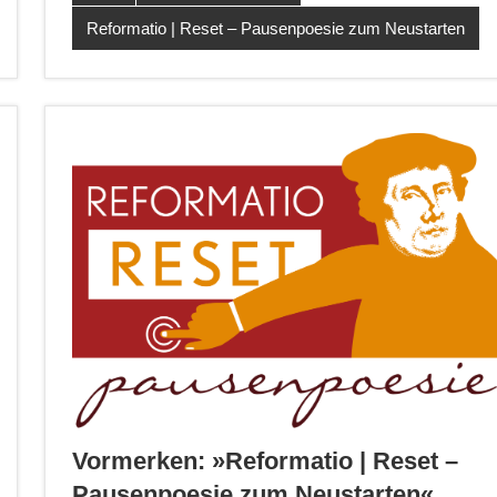
Reformatio | Reset – Pausenpoesie zum Neustarten
Vormerken: »Reformatio | Reset –
Pausenpoesie zum Neustarten«