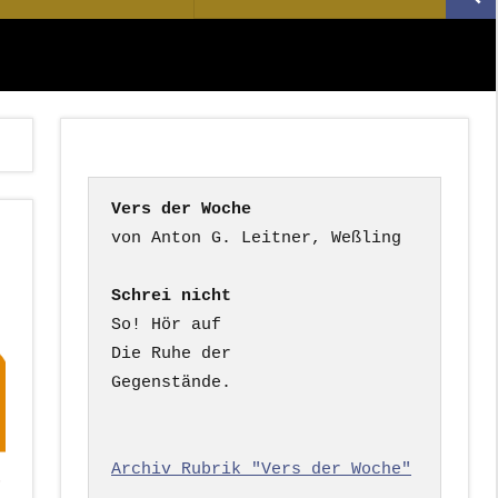
Suc
nach:
Vers der Woche
Schrei nicht
So! Hör auf

Die Ruhe der

Gegenstände.

Archiv Rubrik "Vers der Woche"