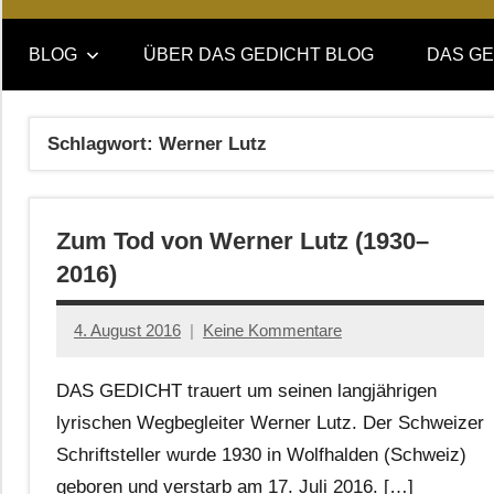
Online-
DAS
Forum
BLOG
ÜBER DAS GEDICHT BLOG
DAS GE
von
GEDICHT
DAS
GEDICHT.
blog
Schlagwort:
Werner Lutz
Zeitschrift
für
Lyrik,
Zum Tod von Werner Lutz (1930–
Essay
und
2016)
Kritik
4. August 2016
Keine Kommentare
Anton
G.
DAS GEDICHT trauert um seinen langjährigen
Leitner
lyrischen Wegbegleiter Werner Lutz. Der Schweizer
Schriftsteller wurde 1930 in Wolfhalden (Schweiz)
geboren und verstarb am 17. Juli 2016. […]