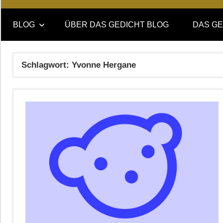
Online-
DAS
Forum
BLOG
ÜBER DAS GEDICHT BLOG
DAS GE
von
GEDICHT
DAS
GEDICHT.
blog
Schlagwort:
Yvonne Hergane
Zeitschrift
für
Lyrik,
Essay
und
Kritik