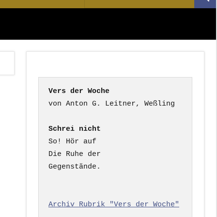
Suc
nach:
Vers der Woche
Schrei nicht
So! Hör auf

Die Ruhe der

Gegenstände.

Archiv Rubrik "Vers der Woche"