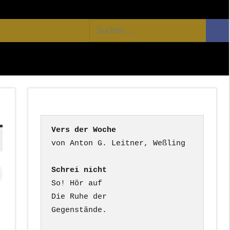
Facebook
Twitter
Youtube
Feed
Suchen
Suc
nach:
Vers der Woche
Schrei nicht
So! Hör auf

Die Ruhe der

Gegenstände.
