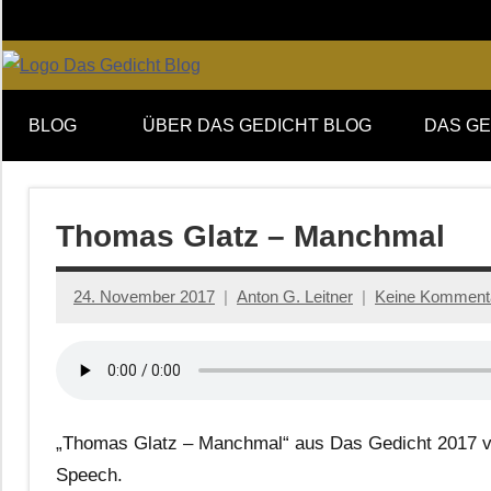
Zum
Inhalt
springen
Online-
DAS
Forum
BLOG
ÜBER DAS GEDICHT BLOG
DAS GE
von
GEDICHT
DAS
GEDICHT.
blog
Zeitschrift
Thomas Glatz – Manchmal
für
Lyrik,
24. November 2017
Anton G. Leitner
Keine Komment
Essay
und
Kritik
„Thomas Glatz – Manchmal“ aus Das Gedicht 2017 von
Speech.