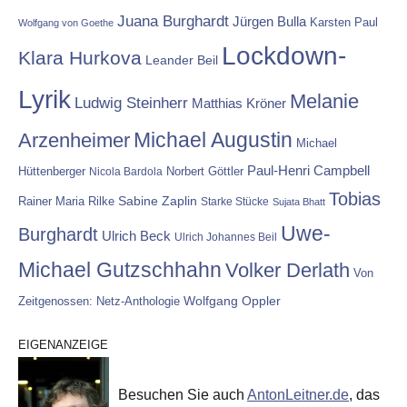
Juana Burghardt
Jürgen Bulla
Karsten Paul
Wolfgang von Goethe
Lockdown-
Klara Hurkova
Leander Beil
Lyrik
Melanie
Ludwig Steinherr
Matthias Kröner
Michael Augustin
Arzenheimer
Michael
Paul-Henri Campbell
Hüttenberger
Nicola Bardola
Norbert Göttler
Tobias
Rainer Maria Rilke
Sabine Zaplin
Starke Stücke
Sujata Bhatt
Uwe-
Burghardt
Ulrich Beck
Ulrich Johannes Beil
Michael Gutzschhahn
Volker Derlath
Von
Wolfgang Oppler
Zeitgenossen: Netz-Anthologie
EIGENANZEIGE
Besuchen Sie auch
AntonLeitner.de
, das