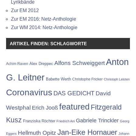
Lyrikbände
Zur EM 2012
Zur EM 2016: Netz-Anthologie
Zur WM 2014: Netz-Anthologie
ARTIKEL FINDEN: SCHLAGWORTE
Anton
Alfons Schweiggert
Alex Dreppec
Achim Raven
G. Leitner
Babette Werth
Christophe Fricker
Christoph Leisten
Coronavirus
DAS GEDICHT
David
featured
Fitzgerald
Westphal
Erich Jooß
Kusz
Gabriele Trinckler
Franziska Röchter
Friedrich Ani
Georg
Jan-Eike Hornauer
Hellmuth Opitz
Eggers
Johann