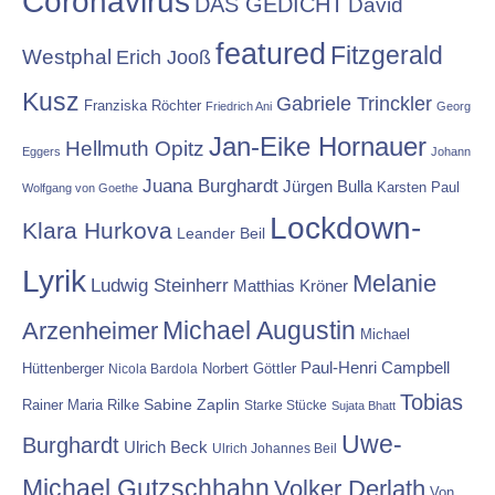
Coronavirus
DAS GEDICHT
David
featured
Fitzgerald
Westphal
Erich Jooß
Kusz
Gabriele Trinckler
Franziska Röchter
Friedrich Ani
Georg
Jan-Eike Hornauer
Hellmuth Opitz
Eggers
Johann
Juana Burghardt
Jürgen Bulla
Karsten Paul
Wolfgang von Goethe
Lockdown-
Klara Hurkova
Leander Beil
Lyrik
Melanie
Ludwig Steinherr
Matthias Kröner
Michael Augustin
Arzenheimer
Michael
Paul-Henri Campbell
Hüttenberger
Nicola Bardola
Norbert Göttler
Tobias
Rainer Maria Rilke
Sabine Zaplin
Starke Stücke
Sujata Bhatt
Uwe-
Burghardt
Ulrich Beck
Ulrich Johannes Beil
Michael Gutzschhahn
Volker Derlath
Von