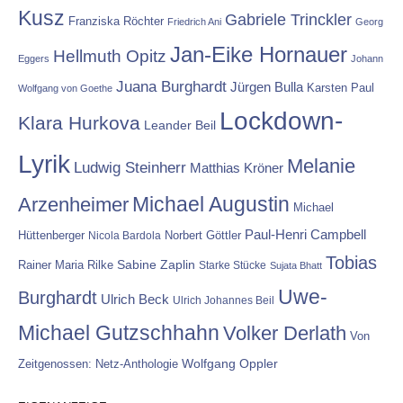
Kusz
Gabriele Trinckler
Franziska Röchter
Friedrich Ani
Georg
Jan-Eike Hornauer
Hellmuth Opitz
Eggers
Johann
Juana Burghardt
Jürgen Bulla
Karsten Paul
Wolfgang von Goethe
Lockdown-
Klara Hurkova
Leander Beil
Lyrik
Melanie
Ludwig Steinherr
Matthias Kröner
Michael Augustin
Arzenheimer
Michael
Paul-Henri Campbell
Hüttenberger
Nicola Bardola
Norbert Göttler
Tobias
Rainer Maria Rilke
Sabine Zaplin
Starke Stücke
Sujata Bhatt
Uwe-
Burghardt
Ulrich Beck
Ulrich Johannes Beil
Michael Gutzschhahn
Volker Derlath
Von
Wolfgang Oppler
Zeitgenossen: Netz-Anthologie