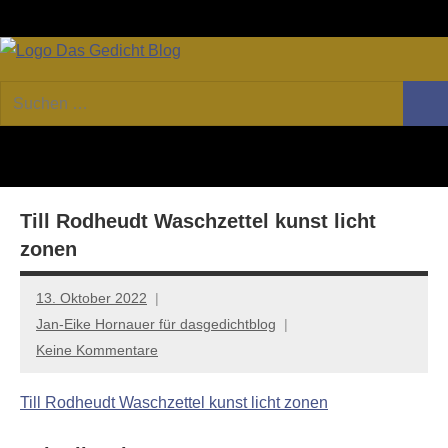
Zum
Facebook
Twitter
Youtube
Fee
Inhalt
springen
DAS
Online-
Suchen
Forum
Such
GEDICHT
nach:
von
DAS
blog
GEDICHT.
Zeitschrift
Till Rodheudt Waschzettel kunst licht
für
Lyrik,
zonen
Essay
und
13. Oktober 2022
Kritik
Jan-Eike Hornauer für dasgedichtblog
Keine Kommentare
Till Rodheudt Waschzettel kunst licht zonen