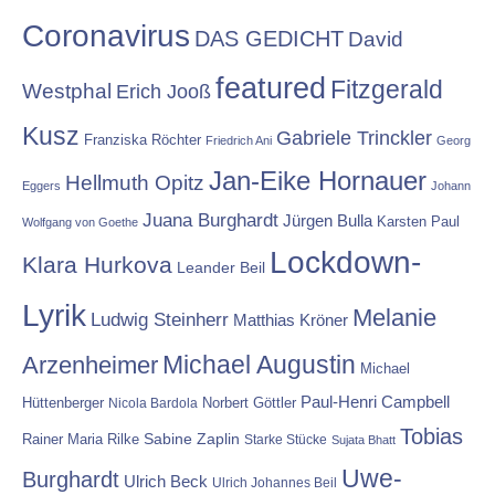
Coronavirus
DAS GEDICHT
David
featured
Fitzgerald
Westphal
Erich Jooß
Kusz
Gabriele Trinckler
Franziska Röchter
Friedrich Ani
Georg
Jan-Eike Hornauer
Hellmuth Opitz
Eggers
Johann
Juana Burghardt
Jürgen Bulla
Karsten Paul
Wolfgang von Goethe
Lockdown-
Klara Hurkova
Leander Beil
Lyrik
Melanie
Ludwig Steinherr
Matthias Kröner
Michael Augustin
Arzenheimer
Michael
Paul-Henri Campbell
Hüttenberger
Nicola Bardola
Norbert Göttler
Tobias
Rainer Maria Rilke
Sabine Zaplin
Starke Stücke
Sujata Bhatt
Uwe-
Burghardt
Ulrich Beck
Ulrich Johannes Beil